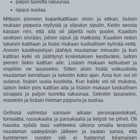
paljon tuoretta rakuunaa
ripaus suolaa
Mittasin pieneen kuparikattilaan viinin ja etikan, lisäsin
mukaan pippuria myllystä ja silputun sipulin. Keitin seosta
kasaan niin, että sitä oli jäljellä noin puolet. Kaadoin
seoksen siiviään, jolloin sipuli jäi matkasta. Kaadoin redun
takaisin kattilaan ja lisäsi mukaan lusikallisen kylmää vettä.
Annoin kastikepohjan jäähtyä muutaman minuutin ja kun
kattilan kylki oli jäähtynyt kosketuksen kestäväksi, laitoin
pienen liekin kattilan alle. Lisäsin mukaan keltuaiset ja
vispilöin ne tasaiseksi. Sitten aloin lisätä voikuutioita
muutaman kerrallaan ja sekoitin koko ajan. Aina kun voi oli
sulanut, lisäsin uusia kuutioita. Kun kaikki voi oli mukana,
laitoin liekin pois kattilan alta ja lisäsin mukaan lusikallisen
sinappia ja paljon tuoretta rakuunaa. Sekoitin tasaiseksi,
maistelin ja lisäsin hieman pippuria ja suolaa.
Grillissä valmistui samaan aikaan perunapaistokset,
tomaattia, ruusukaalia ja parsakaalia ja tietysti ne pihvit. Oli
hauska syödä taas vaihteeksi ulkona omalla terassilla
muutaman sadepäivän jälkeen ja saatan sanoa, että
kymmenen vuoden väli ei haitannut béarnaisen