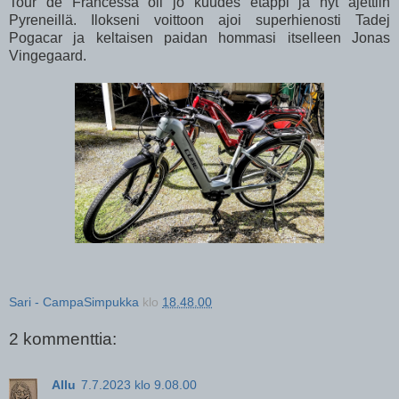
Tour de Francessa oli jo kuudes etappi ja nyt ajettiin
Pyreneillä. Ilokseni voittoon ajoi superhienosti Tadej
Pogacar ja keltaisen paidan hommasi itselleen Jonas
Vingegaard.
Sari - CampaSimpukka
klo
18.48.00
2 kommenttia:
Allu
7.7.2023 klo 9.08.00