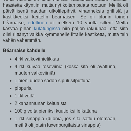
haastetta käyntiin, mutta nyt koitan palata ruotuun. Meillä oli
päivällisenä naudan ulkofilepihvit, vihanneksia grillistä ja
kastikkeeksi keittelin béarnaisen. Se oli blogin toinen
béarnaise,
edellinen
oli melkein 10 vuotta sitten! Meillä
kasvaa pihan
kulatungissa
niin paljon rakuunaa, että siitä
olisi riittänyt vaikka kymmenelle litralle kastiketta, mutta tein
vähän vähemmän.
Béarnaise kahdelle
4 rkl valkoviinietikkaa
4 rkl kuivaa roseviiniä (koska sitä oli avattuna,
muuten valkoviiniä)
1 pieni uuden sadon sipuli silputtuna
pippuria
1 rkl vettä
2 kananmunan keltuaista
100 g voita pieniksi kuutioiksi leikattuna
1 rkl sinappia (dijonia, jos sitä sattuu olemaan,
meillä oli jotain luxenburgilaista sinappia)