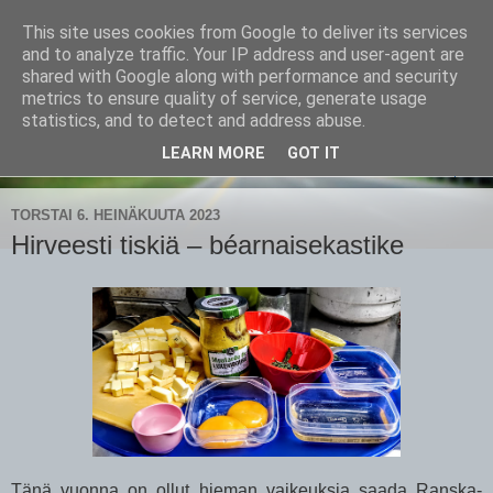
This site uses cookies from Google to deliver its services
CampaSimpukka
and to analyze traffic. Your IP address and user-agent are
shared with Google along with performance and security
metrics to ensure quality of service, generate usage
kammen- ja kauhanpyöritystä
statistics, and to detect and address abuse.
LEARN MORE
GOT IT
▼
TORSTAI 6. HEINÄKUUTA 2023
Hirveesti tiskiä – béarnaisekastike
Tänä vuonna on ollut hieman vaikeuksia saada Ranska-