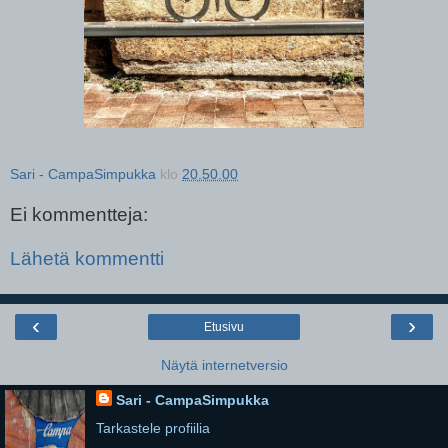
Sari - CampaSimpukka
klo
20.50.00
Ei kommentteja:
Lähetä kommentti
‹
›
Etusivu
Näytä internetversio
Sari - CampaSimpukka
Tarkastele profiilia