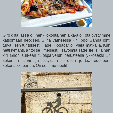
Giro d'Italiassa oli henkilökohtainen aika-ajo, jota pystyimme
katsomaan hetkisen. Siinä vaiheessa Philippo Ganna johti
turvallisen tuntuisesti, Tadej Pogacar oli vielä matkalla. Kun
netti jymähti, antoi se ilmeisesti lisävoimia Tadej'lle, sillä hän
kiri Giron surkean tulospalvelun perusteella ykköseksi 17
sekunnin turvin ja tietysti niin ollen johtaa edelleen
kokonaiskilpailua. On se ihme epeli!