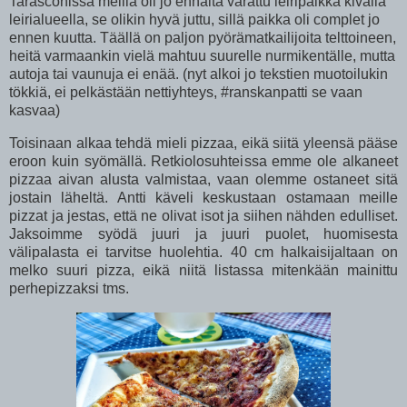
Tarasconissa meillä oli jo ennalta varattu leiripaikka kivalla
leirialueella, se olikin hyvä juttu, sillä paikka oli complet jo
ennen kuutta. Täällä on paljon pyörämatkailijoita telttoineen,
heitä varmaankin vielä mahtuu suurelle nurmikentälle, mutta
autoja tai vaunuja ei enää. (nyt alkoi jo tekstien muotoilukin
tökkiä, ei pelkästään nettiyhteys, #ranskanpatti se vaan
kasvaa)
Toisinaan alkaa tehdä mieli pizzaa, eikä siitä yleensä pääse
eroon kuin syömällä. Retkiolosuhteissa emme ole alkaneet
pizzaa aivan alusta valmistaa, vaan olemme ostaneet sitä
jostain läheltä. Antti käveli keskustaan ostamaan meille
pizzat ja jestas, että ne olivat isot ja siihen nähden edulliset.
Jaksoimme syödä juuri ja juuri puolet, huomisesta
välipalasta ei tarvitse huolehtia. 40 cm halkaisijaltaan on
melko suuri pizza, eikä niitä listassa mitenkään mainittu
perhepizzaksi tms.