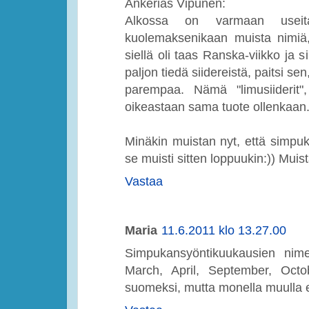
Ankerias Vipunen:
Alkossa on varmaan useitak
kuolemaksenikaan muista nimiä,
siellä oli taas Ranska-viikko ja s
paljon tiedä siidereistä, paitsi se
parempaa. Nämä "limusiiderit"
oikeastaan sama tuote ollenkaan
Minäkin muistan nyt, että simpukoi
se muisti sitten loppuukin:)) Mui
Vastaa
Maria
11.6.2011 klo 13.27.00
Simpukansyöntikuukausien nime
March, April, September, Octo
suomeksi, mutta monella muulla eu