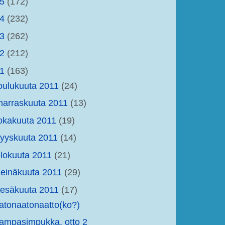
15
(172)
14
(232)
13
(262)
12
(212)
11
(163)
oulukuuta 2011
(24)
arraskuuta 2011
(13)
okakuuta 2011
(19)
yyskuuta 2011
(14)
lokuuta 2011
(21)
einäkuuta 2011
(29)
esäkuuta 2011
(17)
atonaatonaatto(ko?)
ampasimpukka, otto 2