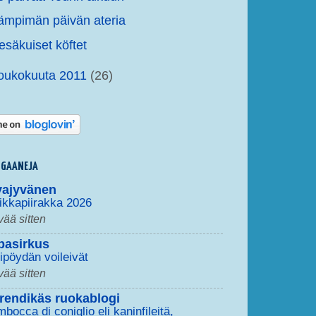
ämpimän päivän ateria
esäkuiset köftet
oukokuuta 2011
(26)
OGAANEJA
vajyvänen
ikkapiirakka 2026
vää sitten
pasirkus
ipöydän voileivät
vää sitten
rendikäs ruokablogi
mbocca di coniglio eli kaninfileitä,