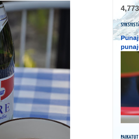
4,773
SYKSYIST
Punaj
punaj
PAIKATUT