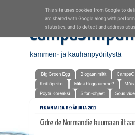
This site uses cookies from Google to deliv
are shared with Google along with perform
CampaSimpuk
statistics, and to detect and address abus
kammen- ja kauhanpyöritystä
Big Green Egg
Blogaanimiitit
CampaCh
Keittiöpeikot
Miksi bloggaamme?
Mōis-
Pöytä Koreaksi
Sifoni-ohjeet
Sous vide
PERJANTAI 10. KESÄKUUTA 2011
Cidre de Normandie kuumaan iltaa