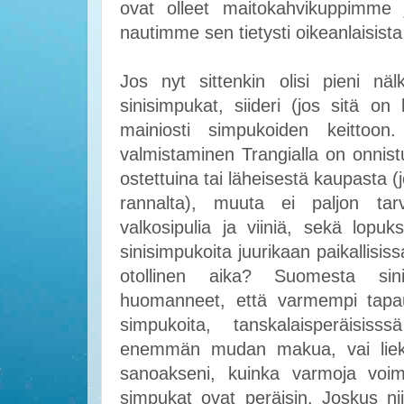
ovat olleet maitokahvikuppimme j
nautimme sen tietysti oikeanlaisista 
Jos nyt sittenkin olisi pieni näl
sinisimpukat, siideri (jos sitä on 
mainiosti simpukoiden keittoon. 
valmistaminen Trangialla on onnis
ostettuina tai läheisestä kaupasta
rannalta), muuta ei paljon tarv
valkosipulia ja viiniä, sekä lopu
sinisimpukoita juurikaan paikallisis
otollinen aika? Suomesta si
huomanneet, että varmempi tapau
simpukoita, tanskalaisperäisi
enemmän mudan makua, vai liekö
sanoakseni, kuinka varmoja voimm
simpukat ovat peräisin. Joskus ni