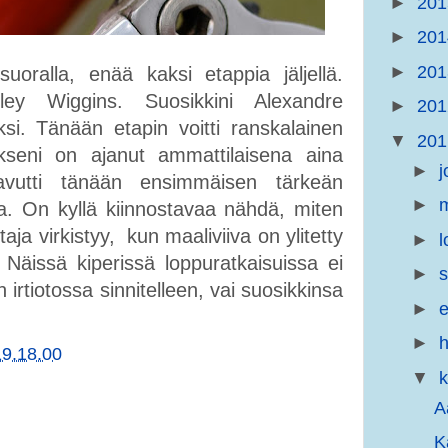
►
20
►
20
►
20
suoralla, enää kaksi etappia jäljellä.
dley Wiggins. Suosikkini Alexandre
►
20
i. Tänään etapin voitti ranskalainen
▼
20
seni on ajanut ammattilaisena aina
►
j
vutti tänään ensimmäisen tärkeän
►
m
sa. On kyllä kiinnostavaa nähdä, miten
aja virkistyy, kun maaliviiva on ylitetty
►
l
 Näissä kiperissä loppuratkaisuissa ei
►
s
n irtiotossa sinnitelleen, vai suosikkinsa
►
e
►
h
19.18.00
▼
k
A
K