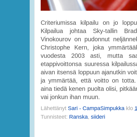
Criteriumissa kilpailu on jo loppu
Kilpailua johtaa Sky-tallin Bra
Vinokourov on pudonnut neljänneks
Christophe Kern, joka ymmärtääk
vuodesta 2003 asti, mutta saa
etappivoittonsa suuressa kilpailus
aivan itsensä loppuun ajanutkin voitt
ja ymmärtää, että voitto on totta.
aina tiedä kenen puolta olisi, pitkää
vai jonkun ihan muun.
Lähettänyt
Sari - CampaSimpukka
klo
Tunnisteet:
Ranska
,
siideri