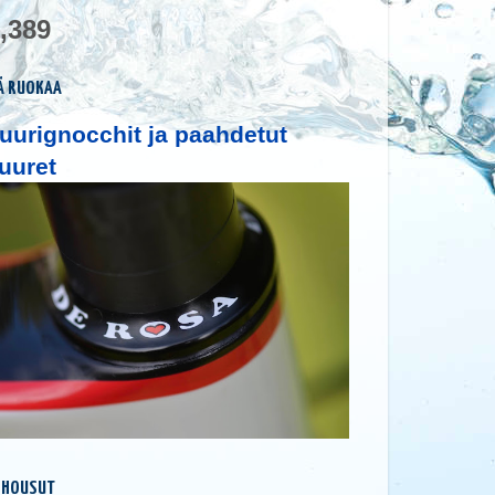
,389
Ä RUOKAA
uurignocchit ja paahdetut
uuret
 HOUSUT