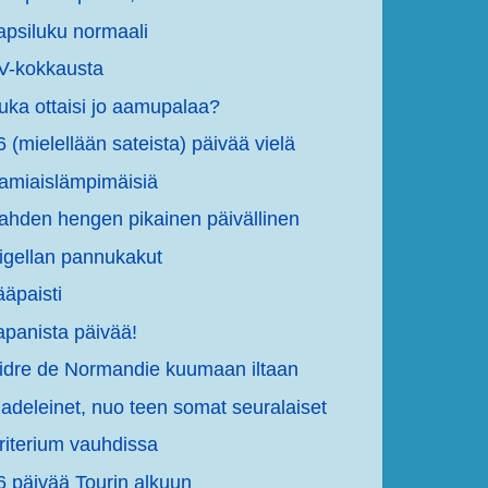
apsiluku normaali
V-kokkausta
uka ottaisi jo aamupalaa?
6 (mielellään sateista) päivää vielä
amiaislämpimäisiä
ahden hengen pikainen päivällinen
igellan pannukakut
ääpaisti
apanista päivää!
idre de Normandie kuumaan iltaan
adeleinet, nuo teen somat seuralaiset
riterium vauhdissa
6 päivää Tourin alkuun