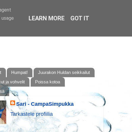
-agent
LEARN MORE
GOT IT
e usage
t
Humpat!
Juurakon Huldan seikkailut
t ja vohvelit
Poissa kotoa
ssä
Sari - CampaSimpukka
Tarkastele profiilia