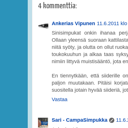
4 kommenttia:
Ankerias Vipunen
11.6.2011 klo
Sinisimpukat onkin ihanaa perj
Ollaan yleensä suoraan kattila
niitä syöty, ja olutta on ollut ru
toukokuuhun ja alkaa taas syksy
nimiin littyvä muistisääntö, jota e
En tiennytkään, että siiderille on
paljon muutakaan. Pitäisi korja
suositella jotain hyvää siideriä,
Vastaa
Sari - CampaSimpukka
11.6.