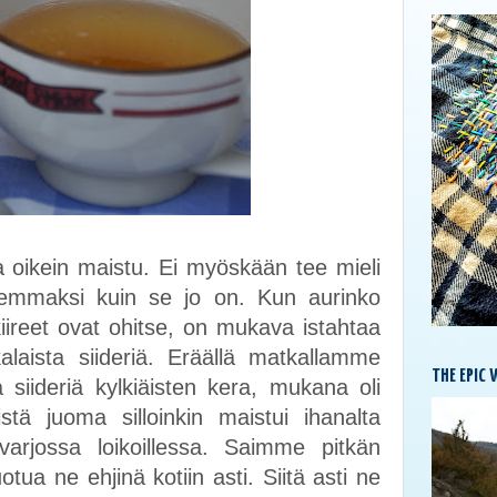
a oikein maistu. Ei myöskään tee mieli
emmaksi kuin se jo on. Kun aurinko
ireet ovat ohitse, on mukava istahtaa
alaista siideriä. Eräällä matkallamme
THE EPIC 
iideriä kylkiäisten kera, mukana oli
iistä juoma silloinkin maistui ihanalta
rjossa loikoillessa. Saimme pitkän
tua ne ehjinä kotiin asti. Siitä asti ne