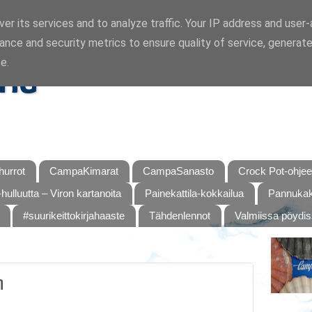
er its services and to analyze traffic. Your IP address and user
ance and security metrics to ensure quality of service, generat
ka
e.
urrot
CampaKimarat
CampaSanasto
Crock Pot-ohjee
hulluutta – Viron kartanoita
Painekattila-kokkailua
Pannukaku
#suurikeittokirjahaaste
Tähdenlennot
Valmiissa pöydi
n