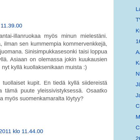
L
T
 11.39.00
K
antai-illanruokaa myös minun mielestäni.
1
sta, ilman sen kummempia kommervenkkejä,
okajuomana. Sinisimpukkasesonki taisi loppua
A
llä. Asiaan on olemassa jokin kuukausien
K
n nyt kyllä kuollaksenikaan muista :)
N
 tuollaiset kupit. En tiedä kyllä siidereistä
J
ta tämä puute yleissivistyksessä. Osaatko
J
 jota myös suomenkamaralta löytyy?
C
M
C
2011 klo 11.44.00
2