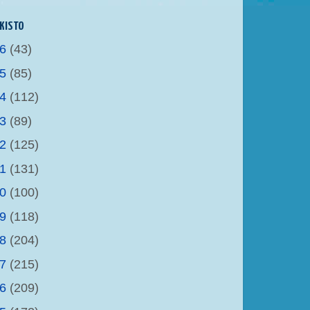
KISTO
26
(43)
25
(85)
24
(112)
23
(89)
22
(125)
21
(131)
20
(100)
19
(118)
18
(204)
17
(215)
16
(209)