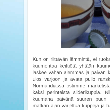
Kun on riittävän lämmintä, ei ruok
kuumentaa keittiötä yhtään kuum
laskee vähän alemmas ja päivän ki
ulos varjoon ja avata pullo ransk
Normandiassa ostimme marketista s
kaksi perinteistä siiderikuppia. N
kuumana päivänä suuren puun va
matkan ajan varjeltua kuppeja ja tuo