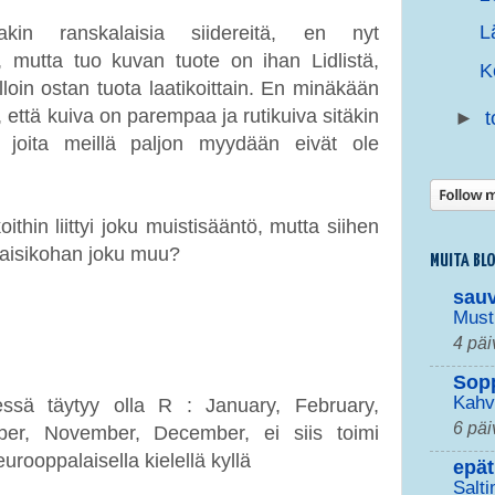
L
in ranskalaisia siidereitä, en nyt
 mutta tuo kuvan tuote on ihan Lidlistä,
K
illoin ostan tuota laatikoittain. En minäkään
n, että kuiva on parempaa ja rutikuiva sitäkin
►
t
, joita meillä paljon myydään eivät ole
.
thin liittyi joku muistisääntö, mutta siihen
staisikohan joku muu?
MUITA BL
sau
Must
4 päi
Sop
Kahv
ssä täytyy olla R : January, February,
6 päi
ber, November, December, ei siis toimi
rooppalaisella kielellä kyllä
epät
Salti