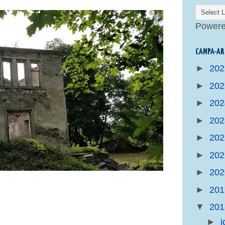
Power
CAMPA-AR
►
20
►
20
►
20
►
20
►
20
►
20
►
20
►
20
▼
20
►
j