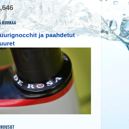
,646
Ä RUOKAA
uurignocchit ja paahdetut
uuret
 HOUSUT