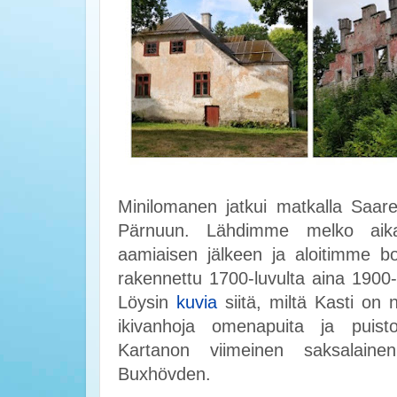
Minilomanen jatkui matkalla Saare
Pärnuun. Lähdimme melko aikai
aamiaisen jälkeen ja aloitimme 
rakennettu 1700-luvulta aina 1900-l
Löysin
kuvia
siitä, miltä Kasti on 
ikivanhoja omenapuita ja puisto
Kartanon viimeinen saksalaine
Buxhövden.