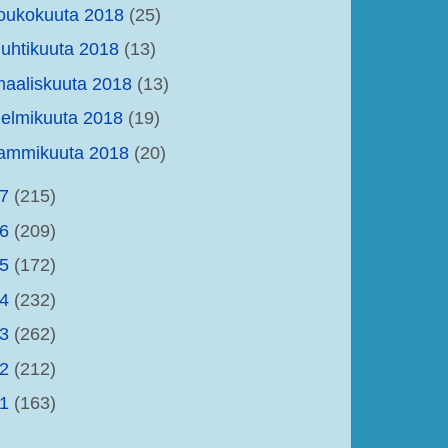
oukokuuta 2018
(25)
uhtikuuta 2018
(13)
aaliskuuta 2018
(13)
elmikuuta 2018
(19)
tammikuuta 2018
(20)
17
(215)
16
(209)
15
(172)
14
(232)
13
(262)
12
(212)
11
(163)