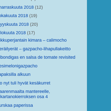
arraskuuta 2018
(12)
okakuuta 2018
(19)
yyskuuta 2018
(20)
lokuuta 2018
(17)
ikkuperjantain kimara – calimocho
eräilyerät – gazpacho-lihapullakeitto
lbondigas en salsa de tomate revisited
esimelonigazpacho
apaksilla alkuun
o nyt tuli hyvät kesäkurret
aarenmaalta mantereelle,
kartanokierroksen osa 4
urskaa paperissa