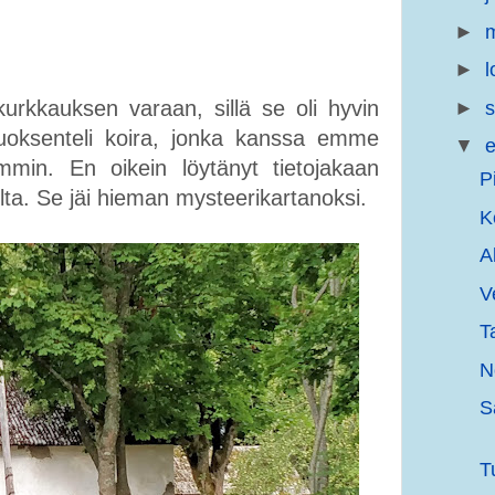
►
m
►
l
kurkkauksen varaan, sillä se oli hyvin
►
s
 juoksenteli koira, jonka kanssa emme
▼
e
mmin. En oikein löytänyt tietojakaan
P
lta. Se jäi hieman mysteerikartanoksi.
K
A
V
T
N
S
T