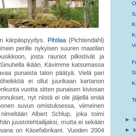
O
S
K
K
nen kärpäspyydys.
Pihtlaa
(Pichtendahl)
V
mein perille nykyisen suuren maatilan
usikkoon, josta rauniot pilkistivät ja
F
in Sinuhella ikään. Kävimme katsomassa
tavaa punaista talon päätyä. Vielä pari
S
öheikköä ei ollut juurikaan kartanon
K
enkunta vuotta sitten punaisen kiviosan
nnukset, nyt niistä ei ole jäljellä enää
T
monen suvun omistuksessa, viimeinen
nimeltään Albert Schlup, joka toimi
►
h
 hän juustotehtailijaksi, mutta ei sekään
i sana on Käsefabrikant. Vuoden 2004
►