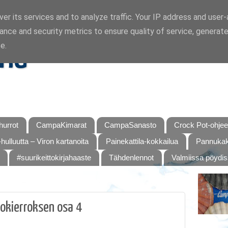
er its services and to analyze traffic. Your IP address and user
ance and security metrics to ensure quality of service, generat
ka
e.
urrot
CampaKimarat
CampaSanasto
Crock Pot-ohjee
hulluutta – Viron kartanoita
Painekattila-kokkailua
Pannukaku
#suurikeittokirjahaaste
Tähdenlennot
Valmiissa pöydi
okierroksen osa 4