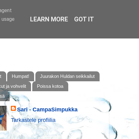
-agent
LEARN MORE
GOT IT
e usage
t
Humpat!
Juurakon Huldan seikkailut
t ja vohvelit
Poissa kotoa
ssä
Sari - CampaSimpukka
Tarkastele profiilia