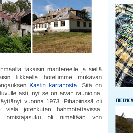
nmaalta takaisin mantereelle ja siellä
sin liikkeelle hotellimme mukavan
bongauksen
Kastin kartanosta
. Sitä on
uvulle asti, nyt se on aivan raunioina.
näyttänyt vuonna 1973. Pihapiirissä oli
THE EPIC 
 vielä jotenkuten hahmotettavissa.
n omistajasuku oli nimeltään von