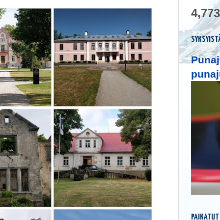
4,773
SYKSYIST
Punaj
punaj
PAIKATUT