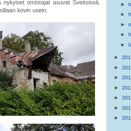
 nykyiset omistajat asuvat Sveitsissä.
►
t
illaan kovin usein.
►
h
►
m
►
h
►
►
20
►
20
►
20
►
20
►
20
►
20
►
20