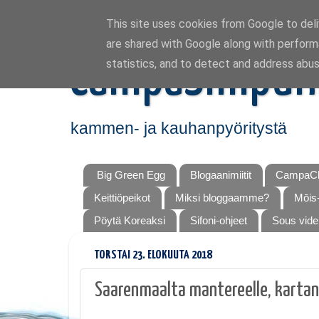
This site uses cookies from Google to deliv
are shared with Google along with perform
CampaSimpuk
statistics, and to detect and address abus
kammen- ja kauhanpyöritystä
Big Green Egg
Blogaanimiitit
CampaCh
Keittiöpeikot
Miksi bloggaamme?
Mōis-
Pöytä Koreaksi
Sifoni-ohjeet
Sous vide
TORSTAI 23. ELOKUUTA 2018
Saarenmaalta mantereelle, kartan