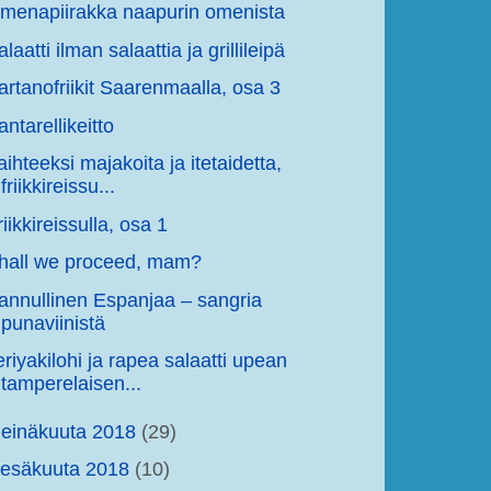
menapiirakka naapurin omenista
alaatti ilman salaattia ja grillileipä
artanofriikit Saarenmaalla, osa 3
antarellikeitto
aihteeksi majakoita ja itetaidetta,
friikkireissu...
riikkireissulla, osa 1
hall we proceed, mam?
annullinen Espanjaa – sangria
punaviinistä
eriyakilohi ja rapea salaatti upean
tamperelaisen...
einäkuuta 2018
(29)
kesäkuuta 2018
(10)