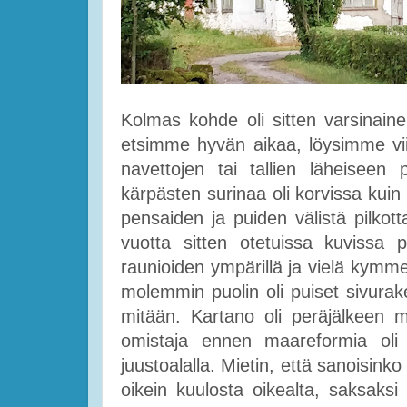
Kolmas kohde oli sitten varsinai
etsimme hyvän aikaa, löysimme vii
navettojen tai tallien läheiseen p
kärpästen surinaa oli korvissa ku
pensaiden ja puiden välistä pilkot
vuotta sitten otetuissa kuvissa p
raunioiden ympärillä ja vielä kymm
molemmin puolin oli puiset sivurake
mitään. Kartano oli peräjälkeen 
omistaja ennen maareformia oli 
juustoalalla. Mietin, että sanoisinko
oikein kuulosta oikealta, saksaks