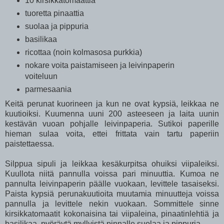
10 kirsikkatomaattia
tuoretta pinaattia
suolaa ja pippuria
basilikaa
ricottaa (noin kolmasosa purkkia)
nokare voita paistamiseen ja leivinpaperin
voiteluun
parmesaania
Keitä perunat kuorineen ja kun ne ovat kypsiä, leikkaa ne
kuutioiksi. Kuumenna uuni 200 asteeseen ja laita uunin
kestävän vuoan pohjalle leivinpaperia. Sutikoi paperille
hieman sulaa voita, ettei frittata vain tartu paperiin
paistettaessa.
Silppua sipuli ja leikkaa kesäkurpitsa ohuiksi viipaleiksi.
Kuullota niitä pannulla voissa pari minuuttia. Kumoa ne
pannulta leivinpaperin päälle vuokaan, levittele tasaiseksi.
Paista kypsiä perunakuutioita muutamia minuutteja voissa
pannulla ja levittele nekin vuokaan. Sommittele sinne
kirsikkatomaatit kokonaisina tai viipaleina, pinaatinlehtiä ja
basilikaa, pyöräytä myllyistä pinnalle suolaa ja pippuria.