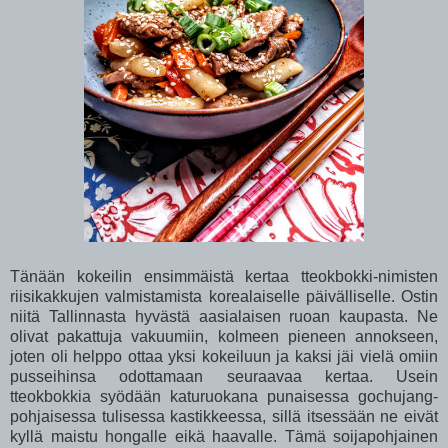
Tänään kokeilin ensimmäistä kertaa tteokbokki-nimisten
riisikakkujen valmistamista korealaiselle päivälliselle. Ostin
niitä Tallinnasta hyvästä aasialaisen ruoan kaupasta. Ne
olivat pakattuja vakuumiin, kolmeen pieneen annokseen,
joten oli helppo ottaa yksi kokeiluun ja kaksi jäi vielä omiin
pusseihinsa odottamaan seuraavaa kertaa. Usein
tteokbokkia syödään katuruokana punaisessa gochujang-
pohjaisessa tulisessa kastikkeessa, sillä itsessään ne eivät
kyllä maistu hongalle eikä haavalle. Tämä soijapohjainen