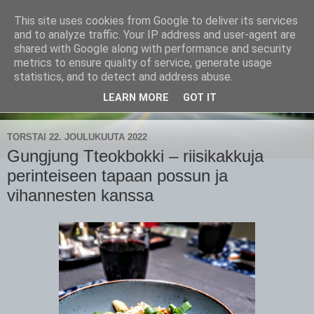
This site uses cookies from Google to deliver its services
CampaSimpukka
and to analyze traffic. Your IP address and user-agent are
shared with Google along with performance and security
metrics to ensure quality of service, generate usage
kammen- ja kauhanpyöritystä
statistics, and to detect and address abuse.
LEARN MORE
GOT IT
▼
TORSTAI 22. JOULUKUUTA 2022
Gungjung Tteokbokki – riisikakkuja
perinteiseen tapaan possun ja
vihannesten kanssa