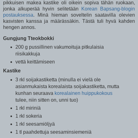
pikkuisen makea kastike oli oikein sopiva tähän ruokaan,
jonka alkuperää hyvin selitetään
Korean Bapsang-blogin
postauksessa
. Minä hieman soveltelin saatavilla olevien
kasvisten kanssa ja määrässäkin. Tästä tuli hyvä kahden
hengen annos.
Gungjung Tteokbokki
200 g pussillinen vakumoituja pitkulaisia
riisikakkuja
vettä keittämiseen
Kastike
3 rkl soijakastiketta (minulla ei vielä ole
asianmukaista korealaista soijakastiketta, mutta
kunhan seuraava
korealainen huippukokous
tulee, niin sitten on, unni tuo)
1 rkl miriniä
1 rkl sokeria
1 rkl seesamiöljyä
1 tl paahdettuja seesaminsiemeniä