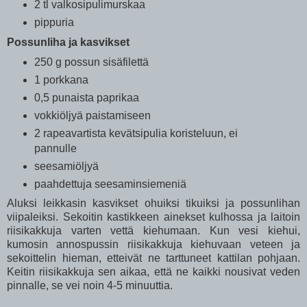
2 tl valkosipulimurskaa
pippuria
Possunliha ja kasvikset
250 g possun sisäfilettä
1 porkkana
0,5 punaista paprikaa
vokkiöljyä paistamiseen
2 rapeavartista kevätsipulia koristeluun, ei
pannulle
seesamiöljyä
paahdettuja seesaminsiemeniä
Aluksi leikkasin kasvikset ohuiksi tikuiksi ja possunlihan
viipaleiksi. Sekoitin kastikkeen ainekset kulhossa ja laitoin
riisikakkuja varten vettä kiehumaan. Kun vesi kiehui,
kumosin annospussin riisikakkuja kiehuvaan veteen ja
sekoittelin hieman, etteivät ne tarttuneet kattilan pohjaan.
Keitin riisikakkuja sen aikaa, että ne kaikki nousivat veden
pinnalle, se vei noin 4-5 minuuttia.