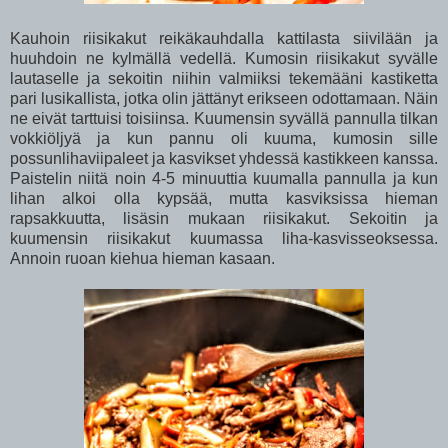
Kauhoin riisikakut reikäkauhdalla kattilasta siivilään ja
huuhdoin ne kylmällä vedellä. Kumosin riisikakut syvälle
lautaselle ja sekoitin niihin valmiiksi tekemääni kastiketta
pari lusikallista, jotka olin jättänyt erikseen odottamaan. Näin
ne eivät tarttuisi toisiinsa. Kuumensin syvällä pannulla tilkan
vokkiöljyä ja kun pannu oli kuuma, kumosin sille
possunlihaviipaleet ja kasvikset yhdessä kastikkeen kanssa.
Paistelin niitä noin 4-5 minuuttia kuumalla pannulla ja kun
lihan alkoi olla kypsää, mutta kasviksissa hieman
rapsakkuutta, lisäsin mukaan riisikakut. Sekoitin ja
kuumensin riisikakut kuumassa liha-kasvisseoksessa.
Annoin ruoan kiehua hieman kasaan.