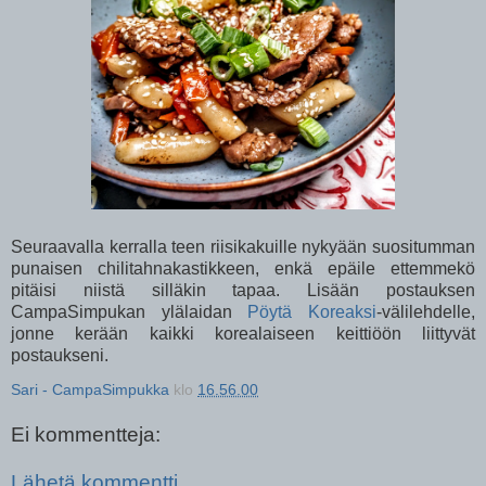
Seuraavalla kerralla teen riisikakuille nykyään suositumman
punaisen chilitahnakastikkeen, enkä epäile ettemmekö
pitäisi niistä silläkin tapaa. Lisään postauksen
CampaSimpukan ylälaidan
Pöytä Koreaksi
-välilehdelle,
jonne kerään kaikki korealaiseen keittiöön liittyvät
postaukseni.
Sari - CampaSimpukka
klo
16.56.00
Ei kommentteja:
Lähetä kommentti