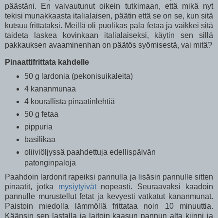
päästäni. En vaivautunut oikein tutkimaan, että mikä nyt
tekisi munakkaasta italialaisen, päätin että se on se, kun sitä
kutsuu frittataksi. Meillä oli puolikas pala fetaa ja vaikkei sitä
taideta laskea kovinkaan italialaiseksi, käytin sen sillä
pakkauksen avaaminenhan on päätös syömisestä, vai mitä?
Pinaattifrittata kahdelle
50 g lardonia (pekonisuikaleita)
4 kananmunaa
4 kourallista pinaatinlehtiä
50 g fetaa
pippuria
basilikaa
oliiviöljyssä paahdettuja edellispäivän
patonginpaloja
Paahdoin lardonit rapeiksi pannulla ja lisäsin pannulle sitten
pinaatit, jotka
mysiytyivät
nopeasti. Seuraavaksi kaadoin
pannulle murustellut fetat ja kevyesti vatkatut kananmunat.
Paistoin miedolla lämmöllä frittataa noin 10 minuuttia.
Käänsin sen lastalla ja laitoin kaasun pannun alta kiinni ja