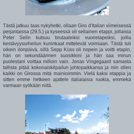
Tästä jatkuu taas nykyhetki, ollaan Giro d'Italian viimeisessä
perjantaissa (29.5.) ja kyseessä oli sellainen etappi, jollaisia
Peter Selin kutsuu brutaaleiksi vuorietapeiksi, joilla
kestävyysurheilun kuninkaat mittelevät voimiaan. Tästä tuli
oikein ilonpäivä, sillä Sepp Küss oli nopein ja voitti etapin,
hän on sekundäärinen suosikkini ja hän saa minun
puolestani voittaa milloin vain. Jonas Vingegaard samasta
tallista pitää kokonaiskilpailun johtopaikkansa ja niin ollen
kaikki on Girossa mitä mainioimmin. Vielä kaksi etappia ja
sitten emme hetkeen ajattele italialaisia ruokia, emmekä
varmaan syökään niitä.