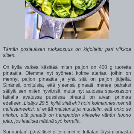
Tämän postauksen ruokaosuus on kirjoitettu pari viikkoa
sitten.
On kyllä vaikea käsittää miten paljon on 400 g tuoretta
pinaattia. Olemme nyt syöneet kolme ateriaa, joihin on
mennyt paljon pinaattia ja yhä sitä on paljon jäljellä.
Sinänsä omituista, että yleensä pinaatti menee pahaksi
säilytti sen miten hyvänsä, mutta nyt autossa spa-osaston
lattialla avatussa pussissa pinaatti on aivan priimaa
edelleen.
Lisäys 29.5. kyllä siitä ehti noin kolmannes mennä
naihistuneeksi, ei enää maistunut ja muistelin, että onko se
niinkin, että pinaatti on hampaiden kiilteelle vähän huono
juttu, jos liiallisia määriä syö kerralla.
Sunnuntain päivälliselle tein meille frittatan täysin omasta