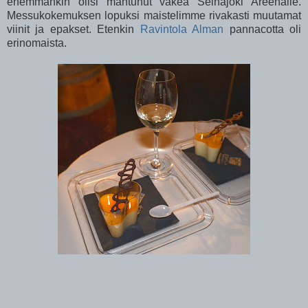
enemmänkin olisi mahtunut väkeä Seinäjoki Areenalle.
Messukokemuksen lopuksi maistelimme rivakasti muutamat
viinit ja epakset. Etenkin
Ravintola Alman
pannacotta oli
erinomaista.