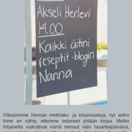
Vilkaisimme hieman metrilaku- ja kirjaosastoja, nyt sekin
ihme on nähty, ettemme ostaneet yhtään kirjaa. Melko
hiljaiselta vaikuttivat nämä messut näin lauantaipäivänä,