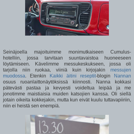
Seinäjoella majoituimme monimutkaiseen Cumulus-
hotelliin, jossa tarvitaan suuntavaistoa huoneeseen
löytämiseen. Kävelimme messukeskukseen, jossa oli
tarjolla niin ruokaa, viiniä kuin kirjojakin
messujen
muodossa
. Etenkin
Kaikki äitini reseptit
-blogin
Nannan
osuus ruoanlaittonäytöksissä kiinnosti. Nanna kokkasi
pätevästi pastaa ja kevyesti voideltua leipää ja me
jonotimme maistiaisia muiden katsojien kanssa. Oli siellä
jotain oikeita kokkejakin, mutta kun eivät kuulu tuttavapiiriin,
niin ei heistä sen enempiä.