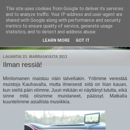
This site uses cookies from Google to deliver its services
CampaSimpukka
and to analyze traffic. Your IP address and user-agent are
shared with Google along with performance and security
metrics to ensure quality of service, generate usage
kammen- ja kauhanpyöritystä
statistics, and to detect and address abuse.
LEARN MORE
GOT IT
▼
LAUANTAI 23. MARRASKUUTA 2013
Ilman ressiä!
Minilomanen maistuu näin talvellakin. Yritimme verestää
muistoja Kauhavalla, mutta ilmeisesti siitä on liian kauan,
kun siellä päin olimme. Juuri mikään ei näyttänyt tutulta, eikä
sinne mitä olisimme muistaneet, päässyt. Matkalla
kuuntelimme asiallista musiikkia.