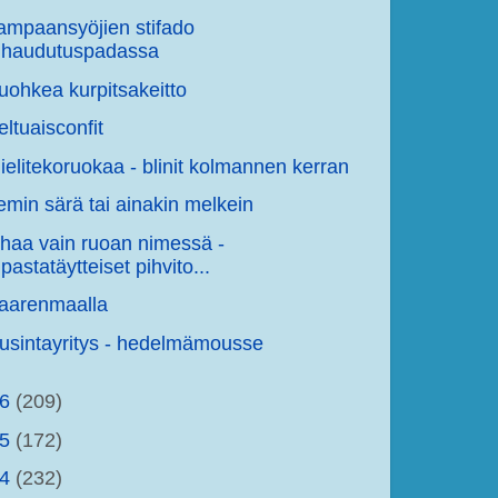
ampaansyöjien stifado
haudutuspadassa
uohkea kurpitsakeitto
eltuaisconfit
ielitekoruokaa - blinit kolmannen kerran
emin särä tai ainakin melkein
ihaa vain ruoan nimessä -
pastatäytteiset pihvito...
aarenmaalla
usintayritys - hedelmämousse
16
(209)
15
(172)
14
(232)