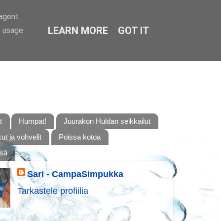
-agent
LEARN MORE
GOT IT
e usage
t
Humpat!
Juurakon Huldan seikkailut
t ja vohvelit
Poissa kotoa
ssä
Sari - CampaSimpukka
Tarkastele profiilia