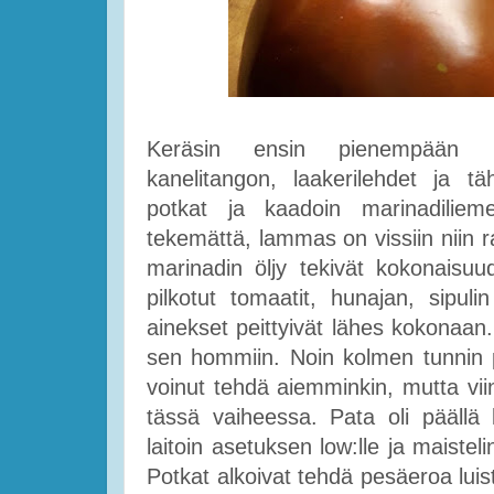
Keräsin ensin pienempään h
kanelitangon, laakerilehdet ja tä
potkat ja kaadoin marinadilieme
tekemättä, lammas on vissiin niin ra
marinadin öljy tekivät kokonaisuu
pilkotut tomaatit, hunajan, sipul
ainekset peittyivät lähes kokonaan.
sen hommiin. Noin kolmen tunnin p
voinut tehdä aiemminkin, mutta viin
tässä vaiheessa. Pata oli päällä 
laitoin asetuksen low:lle ja maisteli
Potkat alkoivat tehdä pesäeroa luist