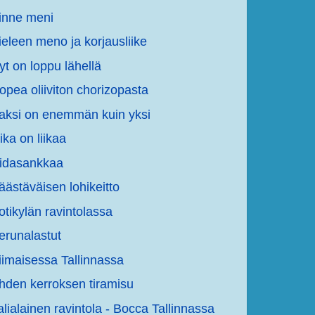
inne meni
ieleen meno ja korjausliike
yt on loppu lähellä
opea oliiviton chorizopasta
aksi on enemmän kuin yksi
iika on liikaa
idasankkaa
äästäväisen lohikeitto
otikylän ravintolassa
erunalastut
iimaisessa Tallinnassa
hden kerroksen tiramisu
talialainen ravintola - Bocca Tallinnassa