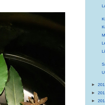
L
K
K
M
L
L
S
U
►
20
►
20
►
20