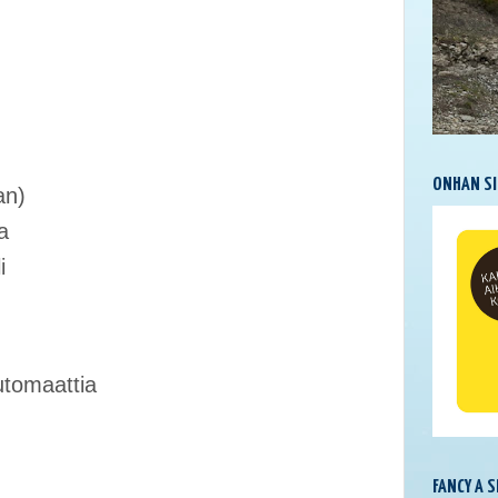
ONHAN SI
an)
a
i
utomaattia
FANCY A 