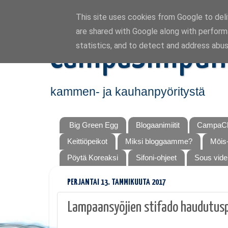
This site uses cookies from Google to deliv
are shared with Google along with perform
CampaSimpuk
statistics, and to detect and address abus
kammen- ja kauhanpyöritystä
Big Green Egg
Blogaanimiitit
CampaCh
Keittiöpeikot
Miksi bloggaamme?
Mōis-
Pöytä Koreaksi
Sifoni-ohjeet
Sous vide
PERJANTAI 13. TAMMIKUUTA 2017
Lampaansyöjien stifado haudutus