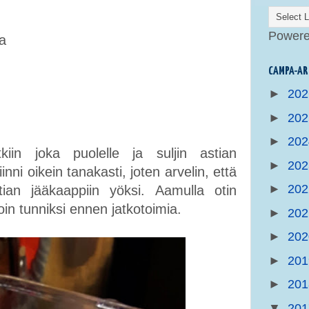
Power
a
CAMPA-AR
►
20
►
20
►
20
kiin joka puolelle ja suljin astian
►
20
nni oikein tanakasti, joten arvelin, että
►
20
ian jääkaappiin yöksi. Aamulla otin
n tunniksi ennen jatkotoimia.
►
20
►
20
►
20
►
20
▼
20