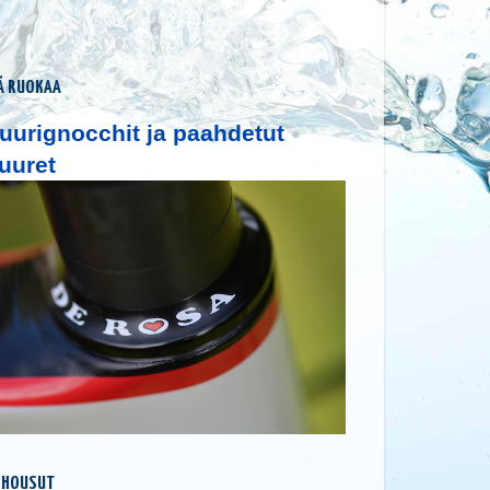
Ä RUOKAA
uurignocchit ja paahdetut
uuret
 HOUSUT