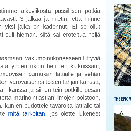
imme alkuviikosta pussillisen potkia
tavasti: 3 jalkaa ja mietin, että minne
ksi jalka on kadonnut. Ei se ollut
suli hieman, siitä sai eroteltua neljä
 saamaani vakumointikoneeseen liittyviä
oista yhden rikoin heti, en kiukuissani,
muovisen purnukan lattialle ja sehän
tten varovaisempi toisen lahjan kanssa,
an kanssa ja siihen tein potkille pesän
tetta marinointiastian ilmojen poistoon,
THE EPIC 
, kun en pudottele tavaroita lattialle tai
ätte
mitä tarkoitan
, jos olette lukeneet