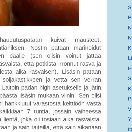
S
P
N
N
audutuspataan kuivat mausteet,
htianiksen. Nostin pataan marinoidut
K
n päälle (sen olisin voinut jättää
L
svaista, että potkista irronnut rasva ja
H
desta aika rasvaisen). Lisäsin pataan
S
in soijakastikkeen ja vettä sen verran
 Laitoin padan high-asetukselle ja jätin
K
äästä lisäsin mukaan viinin. Sen olisi
P
i hankkiutui varastosta keittiöön vasta
V
kaikkiaan 7 tuntia, jossain vaiheessa
Y
n lientä, joka oli tosiaan aika rasvaista.
aan ja sain taiteilla, että sain aikanaan
I