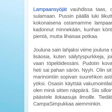
Lampaansyöjät
vauhdissa taas, ot
sulamaan. Pussin päällä luki liikut
kokonaisena ostamamme lampaan y
kadonnut minnekään, kunhan köntti 
pientä, mutta lihaisaa potkaa.
Jouluna sain lahjaksi viime jouluna
lisäosia, kuten säilytyspurkkeja, j
vaan töpelöidessäni. Pudotin kova
heti sai pahan särön. Nyyh. Olin si
marinointiin sopivan suurehkon asti
yöksi. Osasin käyttää vakumointilai
olen minä sitten näppärä. Siis silloin
päästele ilokaasuja ilmoille. Tied
CampaSimpukkaa aiemminkin.