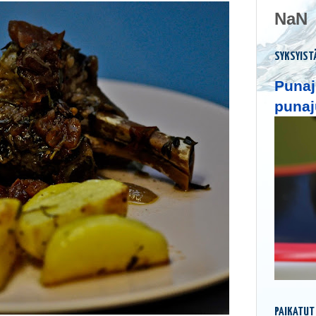
NaN
SYKSYIST
Punaj
punaj
PAIKATUT