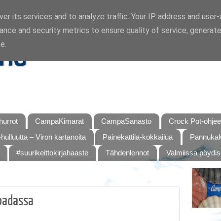
er its services and to analyze traffic. Your IP address and user
ance and security metrics to ensure quality of service, generat
ka
e.
urrot
CampaKimarat
CampaSanasto
Crock Pot-ohjee
hulluutta – Viron kartanoita
Painekattila-kokkailua
Pannukaku
#suurikeittokirjahaaste
Tähdenlennot
Valmiissa pöydi
padassa