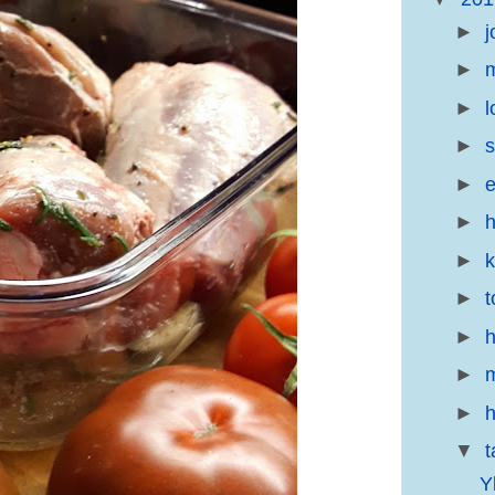
►
j
►
m
►
l
►
s
►
e
►
h
►
►
t
►
h
►
m
►
h
▼
Y