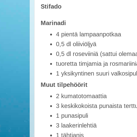
Stifado
Marinadi
4 pientä lampaanpotkaa
0,5 dl oliiviöljyä
0,5 dl roseviiniä (sattui olema
tuoretta timjamia ja rosmariini
1 yksikyntinen suuri valkosipul
Muut tilpehöörit
2 kumatotomaattia
3 keskikokoista punaista tertt
1 punasipuli
3 laakerinlehtiä
1 tähtianis