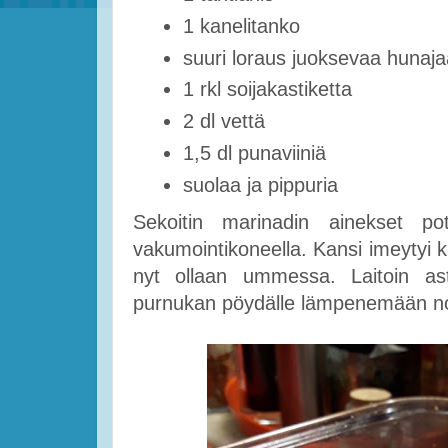
1 kanelitanko
suuri loraus juoksevaa hunaja
1 rkl soijakastiketta
2 dl vettä
1,5 dl punaviiniä
suolaa ja pippuria
Sekoitin marinadin ainekset pot
vakumointikoneella. Kansi imeytyi kii
nyt ollaan ummessa. Laitoin ast
purnukan pöydälle lämpenemään noi