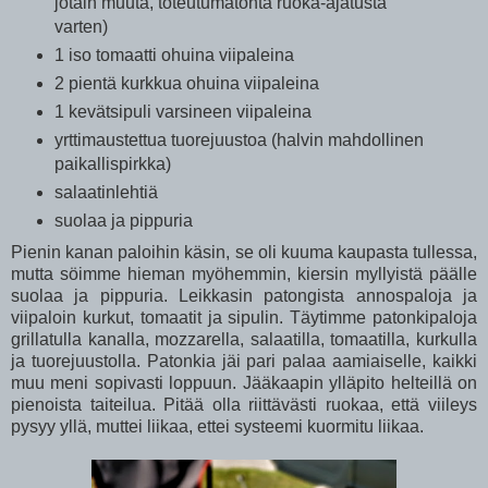
jotain muuta, toteutumatonta ruoka-ajatusta
varten)
1 iso tomaatti ohuina viipaleina
2 pientä kurkkua ohuina viipaleina
1 kevätsipuli varsineen viipaleina
yrttimaustettua tuorejuustoa (halvin mahdollinen
paikallispirkka)
salaatinlehtiä
suolaa ja pippuria
Pienin kanan paloihin käsin, se oli kuuma kaupasta tullessa,
mutta söimme hieman myöhemmin, kiersin myllyistä päälle
suolaa ja pippuria. Leikkasin patongista annospaloja ja
viipaloin kurkut, tomaatit ja sipulin. Täytimme patonkipaloja
grillatulla kanalla, mozzarella, salaatilla, tomaatilla, kurkulla
ja tuorejuustolla. Patonkia jäi pari palaa aamiaiselle, kaikki
muu meni sopivasti loppuun. Jääkaapin ylläpito helteillä on
pienoista taiteilua. Pitää olla riittävästi ruokaa, että viileys
pysyy yllä, muttei liikaa, ettei systeemi kuormitu liikaa.