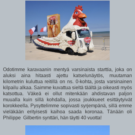
Odotimme karavaanin mentyä varsinaista starttia, joka on
aluksi aina hitaasti ajettu katselunäytös, muutaman
kilometrin kuluttua reitillä on ns. 0-kohta, josta varsinainen
kilpailu alkaa. Saimme kuvattua sieltä täältä ja oikeasti myös
katsottua. Väkeä ei ollut mitenkään ahdistavan paljon
muualla kuin sillä kohdalla, jossa joukkueet esittäytyivät
korokkeella. Pysyttelimme sopivasti syrjempänä, sillä emme
vieläkään erityisesti kaihoa saada koronaa. Tänään oli
Philippe Gilbertin synttäri, hän täytti 40 vuotta!