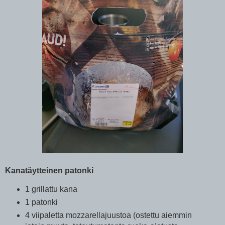
Kanatäytteinen patonki
1 grillattu kana
1 patonki
4 viipaletta mozzarellajuustoa (ostettu aiemmin