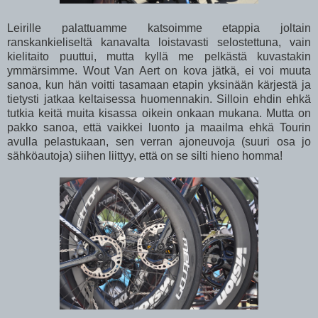
Leirille palattuamme katsoimme etappia joltain
ranskankieliseltä kanavalta loistavasti selostettuna, vain
kielitaito puuttui, mutta kyllä me pelkästä kuvastakin
ymmärsimme. Wout Van Aert on kova jätkä, ei voi muuta
sanoa, kun hän voitti tasamaan etapin yksinään kärjestä ja
tietysti jatkaa keltaisessa huomennakin. Silloin ehdin ehkä
tutkia keitä muita kisassa oikein onkaan mukana. Mutta on
pakko sanoa, että vaikkei luonto ja maailma ehkä Tourin
avulla pelastukaan, sen verran ajoneuvoja (suuri osa jo
sähköautoja) siihen liittyy, että on se silti hieno homma!