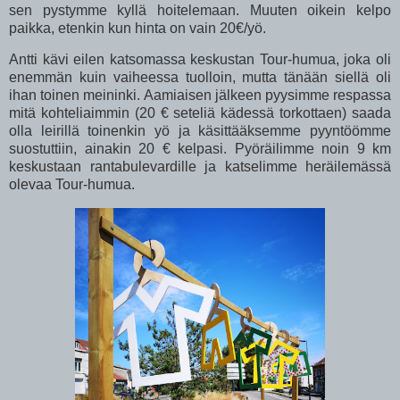
sen pystymme kyllä hoitelemaan. Muuten oikein kelpo
paikka, etenkin kun hinta on vain 20€/yö.
Antti kävi eilen katsomassa keskustan Tour-humua, joka oli
enemmän kuin vaiheessa tuolloin, mutta tänään siellä oli
ihan toinen meininki. Aamiaisen jälkeen pyysimme respassa
mitä kohteliaimmin (20 € seteliä kädessä torkottaen) saada
olla leirillä toinenkin yö ja käsittääksemme pyyntöömme
suostuttiin, ainakin 20 € kelpasi. Pyöräilimme noin 9 km
keskustaan rantabulevardille ja katselimme heräilemässä
olevaa Tour-humua.