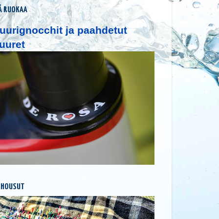
Ä RUOKAA
uurignocchit ja paahdetut
uuret
 HOUSUT