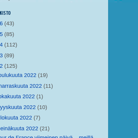
KISTO
26
(43)
25
(85)
24
(112)
23
(89)
22
(125)
oulukuuta 2022
(19)
arraskuuta 2022
(11)
okakuuta 2022
(1)
yyskuuta 2022
(10)
lokuuta 2022
(7)
einäkuuta 2022
(21)
our de France viimeinen päivä – meillä