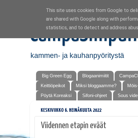
This site uses cookies from Google to deliv
are shared with Google along with perform
CampaSimpuk
statistics, and to detect and address abus
kammen- ja kauhanpyöritystä
Big Green Egg
Blogaanimiitit
CampaCh
Keittiöpeikot
Miksi bloggaamme?
Mōis-
Pöytä Koreaksi
Sifoni-ohjeet
Sous vide
KESKIVIIKKO 6. HEINÄKUUTA 2022
Viidennen etapin eväät