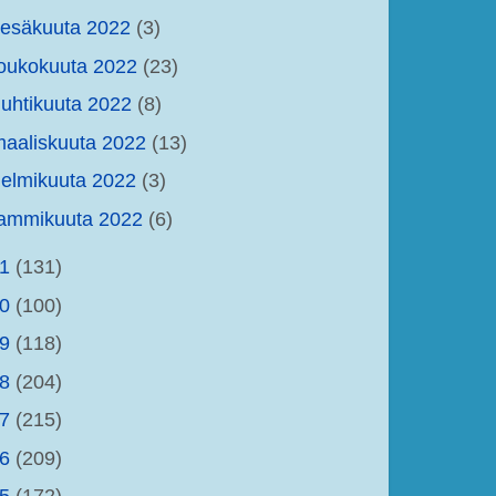
kesäkuuta 2022
(3)
oukokuuta 2022
(23)
uhtikuuta 2022
(8)
aaliskuuta 2022
(13)
elmikuuta 2022
(3)
tammikuuta 2022
(6)
21
(131)
20
(100)
19
(118)
18
(204)
17
(215)
16
(209)