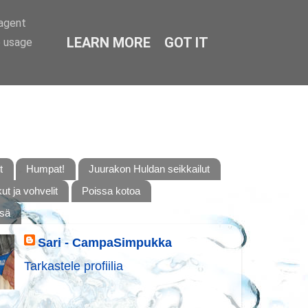
-agent
LEARN MORE
GOT IT
e usage
t
Humpat!
Juurakon Huldan seikkailut
t ja vohvelit
Poissa kotoa
ssä
Sari - CampaSimpukka
Tarkastele profiilia