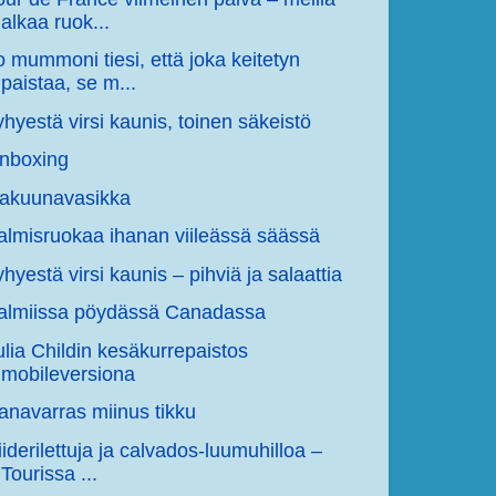
alkaa ruok...
o mummoni tiesi, että joka keitetyn
paistaa, se m...
yhyestä virsi kaunis, toinen säkeistö
nboxing
akuunavasikka
almisruokaa ihanan viileässä säässä
yhyestä virsi kaunis – pihviä ja salaattia
almiissa pöydässä Canadassa
ulia Childin kesäkurrepaistos
mobileversiona
anavarras miinus tikku
iiderilettuja ja calvados-luumuhilloa –
Tourissa ...