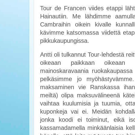
Tour de Francen viides etappi läht
Hainautiin. Me lähdimme aamull
Cambraihin oikein kivalle kunnall
kävimme katsomassa viidettä etap
pikkukaupungissa.
Antti oli tulkannut Tour-lehdestä rei
oikeaan paikkaan oikeaan
mainoskaravaania ruokakaupassa ja
pelkäsimme jo myöhästyvämme.
maksaminen vie Ranskassa ihan 
meiltä) olipa maksuvälineenä kätei
vaihtaa kuulumisia ja tuumia, ottai
kuponkeja vai ei. Meidän kohdall
jonka koodi ei toiminut, eikä isol
kassamadamella minkäänlaisia kello