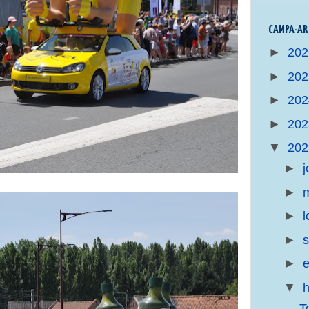
CAMPA-AR
►
20
►
20
►
20
►
20
▼
20
►
j
►
m
►
l
►
s
►
e
▼
h
T