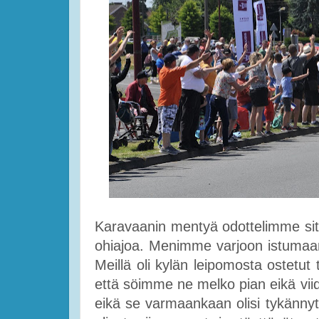
Karavaanin mentyä odottelimme sitten
ohiajoa. Menimme varjoon istumaan,
Meillä oli kylän leipomosta ostetut 
että söimme ne melko pian eikä viides
eikä se varmaankaan olisi tykännyt