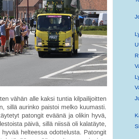
J
L
U
R
V
L
V
J
 vähän alle kaksi tuntia kilpailijoitten
 sillä aurinko paistoi melko kuumasti.
täytetyt patongit eväänä ja olikin hyvä,
K
toista päivä, sillä niissä oli kalatäyte,
S
 hyvää helteessa odottelusta. Patongit