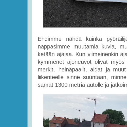
Ehdimme nähdä kuinka pyöräilijä
nappasimme muutamia kuvia, mutta
ketään ajajaa. Kun viimeinenkin aja
kymmenet ajoneuvot olivat myös me
merkit, heinäpaalit, aidat ja muut 
liikenteelle sinne suuntaan, min
samat 1300 metriä autolle ja jatk