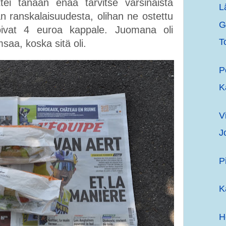
ettei tänään enää tarvitse varsinaista
L
 ranskalaisuudesta, olihan ne ostettu
G
oivat 4 euroa kappale. Juomana oli
T
msaa, koska sitä oli.
P
K
V
J
P
K
H