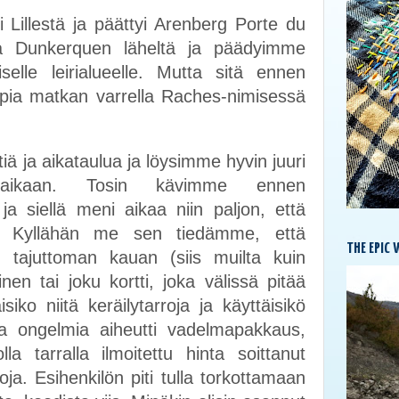
i Lillestä ja päättyi Arenberg Porte du
a Dunkerquen läheltä ja päädyimme
iselle leirialueelle. Mutta sitä ennen
pia matkan varrella Raches-nimisessä
ttiä ja aikataulua ja löysimme hyvin juuri
 aikaan. Tosin kävimme ennen
 siellä meni aikaa niin paljon, että
 Kyllähän me sen tiedämme, että
THE EPIC 
tajuttoman kauan (siis muilta kuin
nen tai joku kortti, joka välissä pitää
siko niitä keräilytarroja ja käyttäisikö
a ongelmia aiheutti vadelmapakkaus,
la tarralla ilmoitettu hinta soittanut
ja. Esihenkilön piti tulla torkottamaan