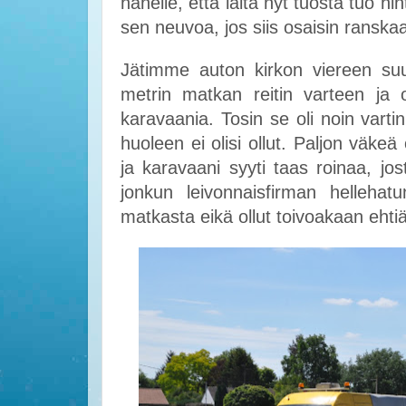
hänelle, että laita nyt tuosta tuo hi
sen neuvoa, jos siis osaisin ransk
Jätimme auton kirkon viereen suu
metrin matkan reitin varteen ja o
karavaania. Tosin se oli noin vart
huoleen ei olisi ollut. Paljon väkeä 
ja karavaani syyti taas roinaa, jost
jonkun leivonnaisfirman hellehat
matkasta eikä ollut toivoakaan eht