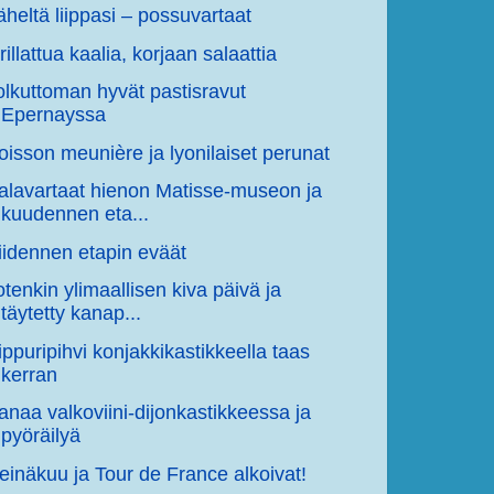
äheltä liippasi – possuvartaat
rillattua kaalia, korjaan salaattia
olkuttoman hyvät pastisravut
Epernayssa
oisson meunière ja lyonilaiset perunat
alavartaat hienon Matisse-museon ja
kuudennen eta...
iidennen etapin eväät
otenkin ylimaallisen kiva päivä ja
täytetty kanap...
ippuripihvi konjakkikastikkeella taas
kerran
anaa valkoviini-dijonkastikkeessa ja
pyöräilyä
einäkuu ja Tour de France alkoivat!