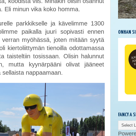
nta, koodista viis. Minäkin olisin osannut
aa. Eli minun vika koko homma.
relle parkkikselle ja kävelimme 1300
limme paikalla juuri sopivasti ennen
ONHAN SI
in verran myöhässä, joten mitään syytä
oli kiertoliittymän tienoilla odottamassa
a taisteltiin tosissaan. Olisin halunnut
un, mutta kyynärpääni olivat jääneet
iä sellaista nappaamaan.
FANCY A 
Power