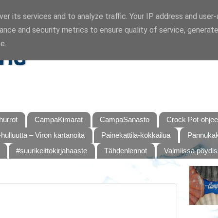
er its services and to analyze traffic. Your IP address and user
ance and security metrics to ensure quality of service, generat
ka
e.
urrot
CampaKimarat
CampaSanasto
Crock Pot-ohjee
hulluutta – Viron kartanoita
Painekattila-kokkailua
Pannukaku
#suurikeittokirjahaaste
Tähdenlennot
Valmiissa pöydi