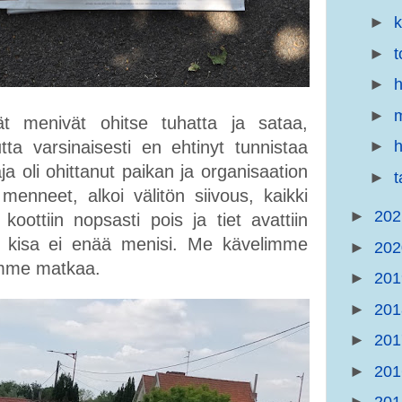
►
►
t
►
h
►
m
t menivät ohitse tuhatta ja sataa,
►
h
 varsinaisesti en ehtinyt tunnistaa
ja oli ohittanut paikan ja organisaation
►
nneet, alkoi välitön siivous, kaikki
►
20
koottiin nopsasti pois ja tiet avattiin
ne kisa ei enää menisi. Me kävelimme
►
20
oimme matkaa.
►
20
►
20
►
20
►
20