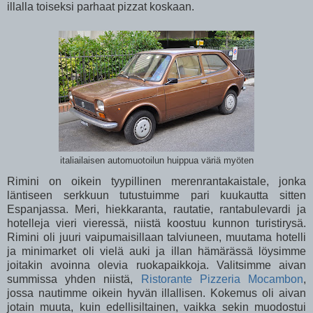
illalla toiseksi parhaat pizzat koskaan.
italiailaisen automuotoilun huippua väriä myöten
Rimini on oikein tyypillinen merenrantakaistale, jonka
läntiseen serkkuun tutustuimme pari kuukautta sitten
Espanjassa. Meri, hiekkaranta, rautatie, rantabulevardi ja
hotelleja vieri vieressä, niistä koostuu kunnon turistirysä.
Rimini oli juuri vaipumaisillaan talviuneen, muutama hotelli
ja minimarket oli vielä auki ja illan hämärässä löysimme
joitakin avoinna olevia ruokapaikkoja. Valitsimme aivan
summissa yhden niistä,
Ristorante Pizzeria Mocambon
,
jossa nautimme oikein hyvän illallisen. Kokemus oli aivan
jotain muuta, kuin edellisiltainen, vaikka sekin muodostui