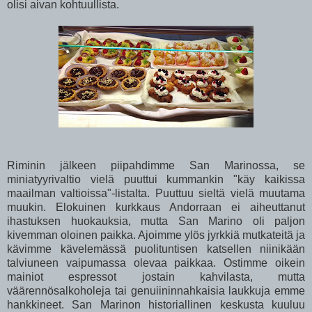
olisi aivan kohtuullista.
Riminin jälkeen piipahdimme San Marinossa, se
miniatyyrivaltio vielä puuttui kummankin "käy kaikissa
maailman valtioissa"-listalta. Puuttuu sieltä vielä muutama
muukin. Elokuinen kurkkaus Andorraan ei aiheuttanut
ihastuksen huokauksia, mutta San Marino oli paljon
kivemman oloinen paikka. Ajoimme ylös jyrkkiä mutkateitä ja
kävimme kävelemässä puolituntisen katsellen niinikään
talviuneen vaipumassa olevaa paikkaa. Ostimme oikein
mainiot espressot jostain kahvilasta, mutta
väärennösalkoholeja tai genuiininnahkaisia laukkuja emme
hankkineet. San Marinon historiallinen keskusta kuuluu