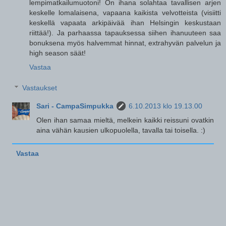
lempimatkailumuotoni! On ihana solahtaa tavallisen arjen
keskelle lomalaisena, vapaana kaikista velvotteista (visiitti
keskellä vapaata arkipäivää ihan Helsingin keskustaan
riittää!). Ja parhaassa tapauksessa siihen ihanuuteen saa
bonuksena myös halvemmat hinnat, extrahyvän palvelun ja
high season säät!
Vastaa
Vastaukset
Sari - CampaSimpukka
6.10.2013 klo 19.13.00
Olen ihan samaa mieltä, melkein kaikki reissuni ovatkin
aina vähän kausien ulkopuolella, tavalla tai toisella. :)
Vastaa