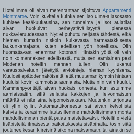
Hotellimme oli aivan merenrantaan sijoittuva
Appartamenti
Montmartre
. Voin kuvitella kuinka sen iso uima-allasosasto
kuhisee kesäkuukausina, sen tunnelma ja isot aulatilat
aivan huokuivat perheystävällisyyttä pienessä
nukkavieruudessaan. Nyt ei puhuttu neljästä tähdestä, eikä
hieman kumarin niskoin kulkevasta harmaatakkisesta
laukunkantajasta, kuten edellisen yön hotellissa. Olin
huomattavasti enemmän kotonani. Hintakin yöltä oli vain
noin kolmanneksen edellisestä, mutta sen aamiainen pesi
Modenan hotellin mennen tullen. Olin lukenut
varauspalveluun jätettyjä arviointeja hieman kyynisenä.
Kuulosti epätodennäköiseltä, että muutaman kympin hintaan
kuuluisi kovin kummoista aamiaista. Mutta niin vain kuului.
Kammenpyörittäjä aivan huokaisi onnesta, kun astuimme
aamiaissaliin, sillä sellaista kakkujen ja leivonnaisten
määrää ei näe aina leipomoissakaan. Muutenkin tarjontaa
oli yllin kyllin. Automaattikoneesta sai aivan kelvollista
kahvia ja keräsimme lautasillemme mahdollisimman monta
mahdollisimman pientä palaa maistettavaksi. Hotellille vielä
lisäpisteitä ilmaisesta paikoituksesta sisäpihalla, tosin siitä
joutunee kesän kiireisinä aikoina maksamaan, tai ainakin se