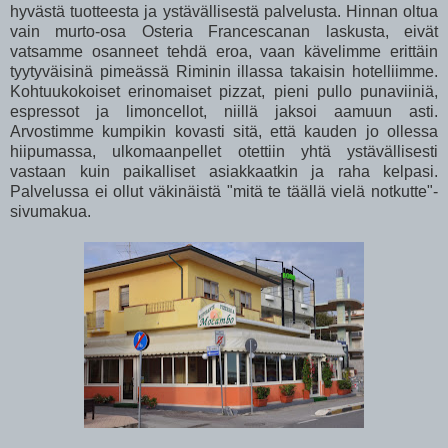
hyvästä tuotteesta ja ystävällisestä palvelusta. Hinnan oltua
vain murto-osa Osteria Francescanan laskusta, eivät
vatsamme osanneet tehdä eroa, vaan kävelimme erittäin
tyytyväisinä pimeässä Riminin illassa takaisin hotelliimme.
Kohtuukokoiset erinomaiset pizzat, pieni pullo punaviiniä,
espressot ja limoncellot, niillä jaksoi aamuun asti.
Arvostimme kumpikin kovasti sitä, että kauden jo ollessa
hiipumassa, ulkomaanpellet otettiin yhtä ystävällisesti
vastaan kuin paikalliset asiakkaatkin ja raha kelpasi.
Palvelussa ei ollut väkinäistä "mitä te täällä vielä notkutte"-
sivumakua.