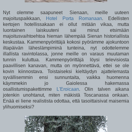
Nyt olemme saapuneet Sienaan, meille uuteen
majoituspaikkaan,
Hotel Porta Romanaan
. Edellisten
kertojen hotellissakaan ei ollut mitään vikaa, mutta
luontainen laiskuuteni sai minut etsimään
majoitusvaihtoehtoa hieman lähempää Sienan historiallista
keskustaa. Kammenpyörittäjä kokosi pyörämme ajokuntoon
iltapäivän läheslämpiminä tunteina, nyt odottelemme
illallista ravintolassa, jonne meille on varaus muutaman
tunnin kuluttua. Kammenpyörittäjä löysi televisiosta
paavillisen kanavan, mutta on myönnettävä, ettei se ole
kovin kiinnostava. Toistaiseksi kieltäydyn ajattelemasta
syvällisemmin ensi sunnuntaita, vaikka huomenna
käymmekin jo Gaiolessa hakemassa
osallistumispakettimme
L'Eroicaan
. Olin talven aikana
jotenkin unohtanut, miten mäkistä Toscanassa onkaan.
Enää ei liene realistista odottaa, että tasoittaisivat maisemia
ylihuomiseksi?