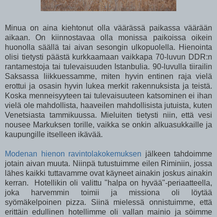
Minua on aina kiehtonut olla väärässä paikassa väärään
aikaan. On kiinnostavaa olla monissa paikoissa oikein
huonolla säällä tai aivan sesongin ulkopuolella. Hienointa
olisi tietysti päästä kurkkaamaan vaikkapa 70-luvun DDR:n
rantamestoja tai tulevaisuuden Istanbulia. 90-luvulla tiirailin
Saksassa liikkuessamme, miten hyvin entinen raja vielä
erottui ja osasin hyvin lukea merkit rakennuksista ja teistä.
Koska menneisyyteen tai tulevaisuuteen katsominen ei ihan
vielä ole mahdollista, haaveilen mahdollisista jutuista, kuten
Venetsiasta tammikuussa. Mieluiten tietysti niin, että vesi
nousee Markuksen torille, vaikka se onkin alkuasukkaille ja
kaupungille itselleen ikävää.
Modenan hienon ravintolakokemuksen
jälkeen tahdoimme
jotain aivan muuta. Niinpä tutustuimme eilen Riminiin, jossa
lähes kaikki tuttavamme ovat käyneet ainakin joskus ainakin
kerran. Hotellikin oli valittu "halpa on hyvää"-periaatteella,
joka harvemmin toimii ja missiona oli löytää
syömäkelpoinen pizza. Siinä mielessä onnistuimme, että
erittäin edullinen hotellimme oli vallan mainio ja söimme