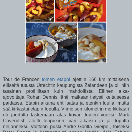
Tour de Francen
toinen etappi
ajettiin 166 km mittaisena
eiliseltä tutusta Utrechtin kaupungista Zélandeen ja oli niin
tasainen profiililtaan kuin mahdollista. Eilinen aika-
ajovoittaja Rohan Dennis lähti matkaan tietysti keltaisessa
paidassa. Etapin aikana ehti sataa ja etenkin tuulla, mutta
sää kirkastui etapin lopulla. Viimeisen kilometrin merkkikaari
oli jouduttu laskemaan alas kovan tuulen vuoksi. Mark
Cavendish aloitti loppukirin liian aikaisin ja jäi lopulta
neljänneksi. Voittoon puski Andre Gorilla Greipel, toiseksi