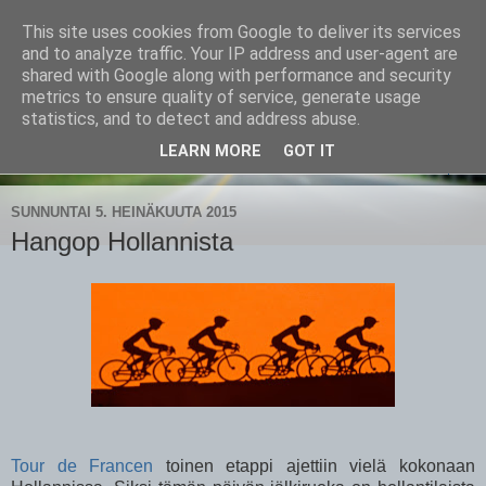
This site uses cookies from Google to deliver its services
CampaSimpukka
and to analyze traffic. Your IP address and user-agent are
shared with Google along with performance and security
metrics to ensure quality of service, generate usage
kammen- ja kauhanpyöritystä
statistics, and to detect and address abuse.
LEARN MORE
GOT IT
▼
SUNNUNTAI 5. HEINÄKUUTA 2015
Hangop Hollannista
Tour de Francen
toinen etappi ajettiin vielä kokonaan