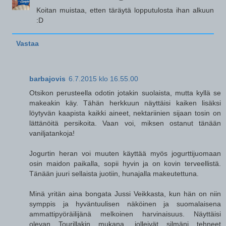
Koitan muistaa, etten täräytä lopputulosta ihan alkuun
:D
Vastaa
barbajovis
6.7.2015 klo 16.55.00
Otsikon perusteella odotin jotakin suolaista, mutta kyllä se
makeakin käy. Tähän herkkuun näyttäisi kaiken lisäksi
löytyvän kaapista kaikki aineet, nektariinien sijaan tosin on
lättänöitä persikoita. Vaan voi, miksen ostanut tänään
vaniljatankoja!
Jogurtin heran voi muuten käyttää myös jogurttijuomaan
osin maidon paikalla, sopii hyvin ja on kovin terveellistä.
Tänään juuri sellaista juotiin, hunajalla makeutettuna.
Minä yritän aina bongata Jussi Veikkasta, kun hän on niin
symppis ja hyväntuulisen näköinen ja suomalaisena
ammattipyöräilijänä melkoinen harvinaisuus. Näyttäisi
olevan Tourillakin mukana, jolleivät silmäni tehneet