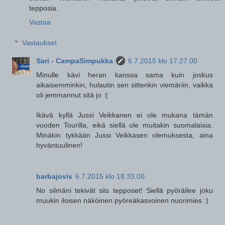
tepposia.
Vastaa
Vastaukset
Sari - CampaSimpukka
6.7.2015 klo 17.27.00
Minulle kävi heran kanssa sama kuin joskus
aikaisemminkin, hulautin sen sittenkin viemäriin, vaikka
oli jemmannut sitä jo :(
Ikävä kyllä Jussi Veikkanen ei ole mukana tämän
vuoden Tourilla, eikä siellä ole muitakin suomalaisia.
Minäkin tykkään Jussi Veikkasen olemuksesta, aina
hyväntuulinen!
barbajovis
6.7.2015 klo 18.33.00
No silmäni tekivät siis tepposet! Siellä pyöräilee joku
muukin iloisen näköinen pyöreäkasvoinen nuorimies :)