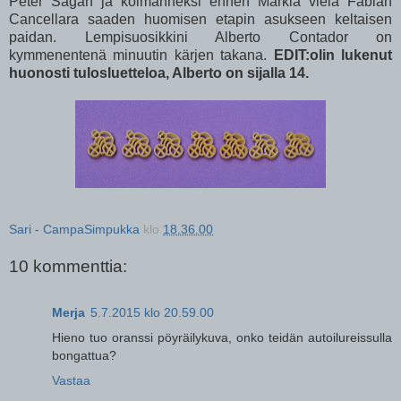
Peter Sagan ja kolmanneksi ennen Markia vielä Fabian
Cancellara saaden huomisen etapin asukseen keltaisen
paidan. Lempisuosikkini Alberto Contador on
kymmenentenä minuutin kärjen takana.
EDIT:olin lukenut
huonosti tulosluetteloa, Alberto on sijalla 14.
Sari - CampaSimpukka
klo
18.36.00
10 kommenttia:
Merja
5.7.2015 klo 20.59.00
Hieno tuo oranssi pöyräilykuva, onko teidän autoilureissulla
bongattua?
Vastaa