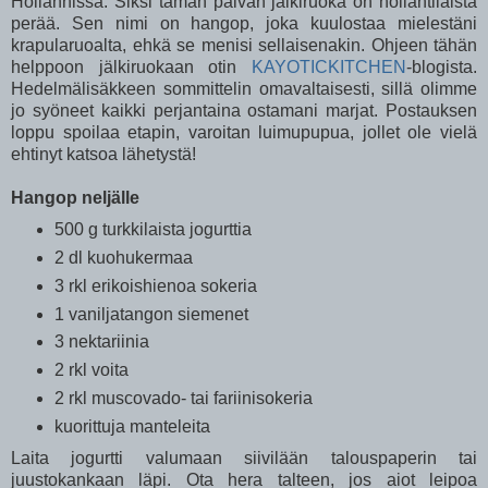
Hollannissa. Siksi tämän päivän jälkiruoka on hollantilaista
perää. Sen nimi on hangop, joka kuulostaa mielestäni
krapularuoalta, ehkä se menisi sellaisenakin. Ohjeen tähän
helppoon jälkiruokaan otin
KAYOTICKITCHEN
-blogista.
Hedelmälisäkkeen sommittelin omavaltaisesti, sillä olimme
jo syöneet kaikki perjantaina ostamani marjat. Postauksen
loppu spoilaa etapin, varoitan luimupupua, jollet ole vielä
ehtinyt katsoa lähetystä!
Hangop neljälle
500 g turkkilaista jogurttia
2 dl kuohukermaa
3 rkl erikoishienoa sokeria
1 vaniljatangon siemenet
3 nektariinia
2 rkl voita
2 rkl muscovado- tai fariinisokeria
kuorittuja manteleita
Laita jogurtti valumaan siivilään talouspaperin tai
juustokankaan läpi. Ota hera talteen, jos aiot leipoa