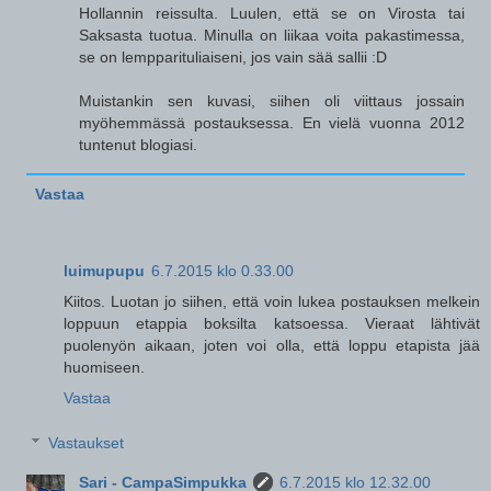
Hollannin reissulta. Luulen, että se on Virosta tai
Saksasta tuotua. Minulla on liikaa voita pakastimessa,
se on lempparituliaiseni, jos vain sää sallii :D
Muistankin sen kuvasi, siihen oli viittaus jossain
myöhemmässä postauksessa. En vielä vuonna 2012
tuntenut blogiasi.
Vastaa
luimupupu
6.7.2015 klo 0.33.00
Kiitos. Luotan jo siihen, että voin lukea postauksen melkein
loppuun etappia boksilta katsoessa. Vieraat lähtivät
puolenyön aikaan, joten voi olla, että loppu etapista jää
huomiseen.
Vastaa
Vastaukset
Sari - CampaSimpukka
6.7.2015 klo 12.32.00