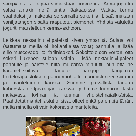
sämpylöitä tai leipää viimeistään huomenna. Anna jogurtin
valua ainakin neljä tuntia jääkaapissa. Vatkaa kerma
vaahdoksi ja makeuta se samalla sokerilla. Lisää mukaan
vaniljatangon sisältä raaputetut siemenet. Yhdistä valutettu
jogurtti maustettuun kermavaahtoon.
Leikkaa nektariinit viipaleiksi kiven ympäriltä. Sulata voi
(sattumalta meillä oli hollantilaista voita) pannulla ja lisää
sille muscovado- tai fariinisokeri. Sekoittele sen verran, että
sokeri liukenee sulaan voihin. Lisää nektariiniviipaleet
pannulle ja paistele niitä muutama minuutti, niin että ne
karamellisoituvat. Tarjoile hangop lämpimän
hedelmäpaistoksen, pannunpohjalle muodostuneen siirapin
ja manteleiden kanssa. Söimme päivällistä tänään
kahdestaan Opiskelijan kanssa, pidimme kumpikin tästä
mukavasta kylmän ja kuuman yhdistelmäjälkkäristä.
Paahdetut mantelilastut olisivat olleet ehkä parempia tähän,
mutta minulla oli vain kokonaisia manteleita.