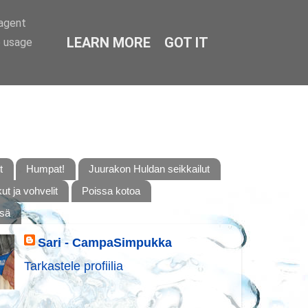
-agent
LEARN MORE
GOT IT
e usage
t
Humpat!
Juurakon Huldan seikkailut
t ja vohvelit
Poissa kotoa
ssä
Sari - CampaSimpukka
Tarkastele profiilia