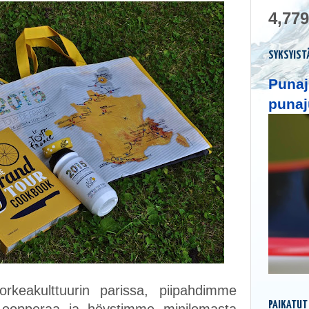
4,779
SYKSYIST
Punaj
punaj
rkeakulttuurin parissa, piipahdimme
PAIKATUT