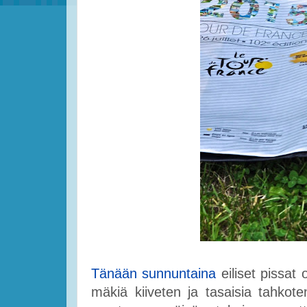
Tänään sunnuntaina
eiliset pissat o
mäkiä kiiveten ja tasaisia tahkot