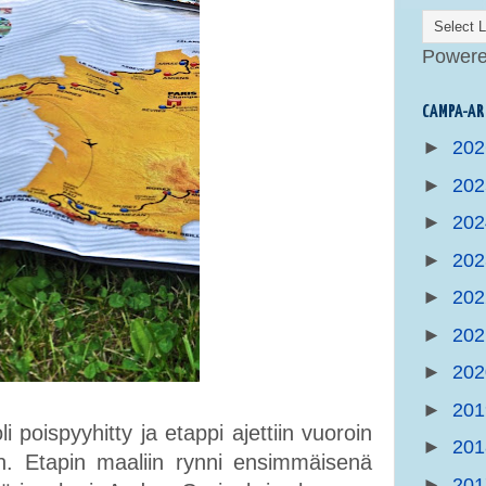
Power
CAMPA-AR
►
20
►
20
►
20
►
20
►
20
►
20
►
20
►
20
li poispyyhitty ja etappi ajettiin vuoroin
►
20
en. Etapin maaliin rynni ensimmäisenä
►
20