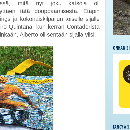
ssä, mitä nyt joku katsoja oli
yyttäen tätä douppaamisesta. Etapin
gs ja kokonaiskilpailun toiselle sijalle
airo Quintana, kun kerran Contadorista
nkään, Alberto oli sentään sijalla viisi.
ONHAN SI
FANCY A 