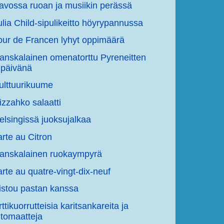
avossa ruoan ja musiikin perässä
ulia Child-sipulikeitto höyrypannussa
our de Francen lyhyt oppimäärä
anskalainen omenatorttu Pyreneitten
päivänä
ulttuurikuume
izzahko salaatti
elsingissä juoksujalkaa
arte au Citron
anskalainen ruokaympyrä
arte au quatre-vingt-dix-neuf
istou pastan kanssa
rttikuorrutteisia karitsankareita ja
tomaatteja