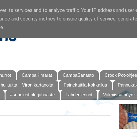
er its services and to analyze traffic. Your IP address and user
ance and security metrics to ensure quality of service, generat
ka
e.
urrot
CampaKimarat
CampaSanasto
Crock Pot-ohjee
hulluutta – Viron kartanoita
Painekattila-kokkailua
Pannukaku
#suurikeittokirjahaaste
Tähdenlennot
Valmiissa pöydi