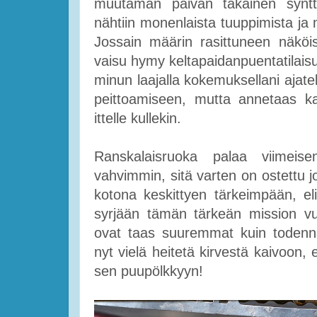
muutaman päivän takainen synttä
nähtiin monenlaista tuuppimista ja mu
Jossain määrin rasittuneen näköisel
vaisu hymy keltapaidanpuentatilaisu
minun laajalla kokemuksellani ajate
peittoamiseen, mutta annetaas k
ittelle kullekin.
Ranskalaisruoka palaa viimeis
vahvimmin, sitä varten on ostettu jo
kotona keskittyen tärkeimpään, el
syrjään tämän tärkeän mission vu
ovat taas suuremmat kuin todennä
nyt vielä heitetä kirvestä kaivoon,
sen puupölkkyyn!