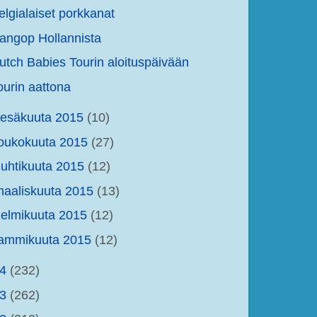
elgialaiset porkkanat
angop Hollannista
utch Babies Tourin aloituspäivään
ourin aattona
kesäkuuta 2015
(10)
oukokuuta 2015
(27)
uhtikuuta 2015
(12)
aaliskuuta 2015
(13)
elmikuuta 2015
(12)
tammikuuta 2015
(12)
14
(232)
13
(262)