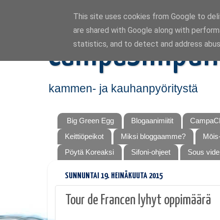
This site uses cookies from Google to deliv
are shared with Google along with perform
CampaSimpuk
statistics, and to detect and address abus
kammen- ja kauhanpyöritystä
Big Green Egg
Blogaanimiitit
CampaCh
Keittiöpeikot
Miksi bloggaamme?
Mōis-
Pöytä Koreaksi
Sifoni-ohjeet
Sous vide
SUNNUNTAI 19. HEINÄKUUTA 2015
Tour de Francen lyhyt oppimäärä