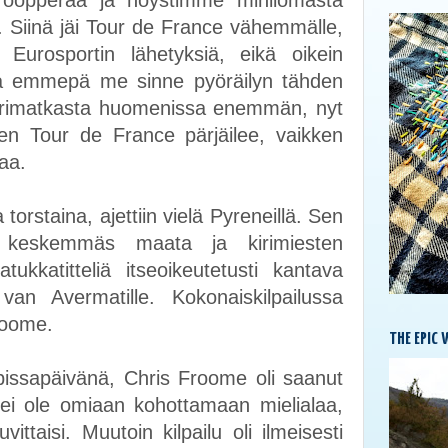
 oopperaa ja höystimme minilomasta
n. Siinä jäi Tour de France vähemmälle,
 Eurosportin lähetyksiä, eikä oikein
a emmepä me sinne pyöräilyn tähden
urimatkasta huomenissa enemmän, nyt
miten Tour de France pärjäilee, vaikken
kaa.
orstaina, ajettiin vielä Pyreneillä. Sen
eskemmäs maata ja kirimiesten
kkatitteliä itseoikeutetusti kantava
an Avermatille. Kokonaiskilpailussa
Froome.
THE EPIC 
issapäivänä, Chris Froome oli saanut
ä ei ole omiaan kohottamaan mielialaa,
ttaisi. Muutoin kilpailu oli ilmeisesti