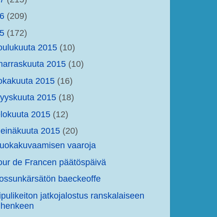
16
(209)
15
(172)
oulukuuta 2015
(10)
arraskuuta 2015
(10)
okakuuta 2015
(16)
yyskuuta 2015
(18)
lokuuta 2015
(12)
einäkuuta 2015
(20)
uokakuvaamisen vaaroja
our de Francen päätöspäivä
ossunkärsätön baeckeoffe
ipulikeiton jatkojalostus ranskalaiseen
henkeen