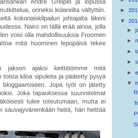
risankari Andre Greipel ja lopussa
tkittelua, onneksi kolareilta vältyttiin.
►
20
tä kokonaiskilpailun johtajalta liikeni
▼
20
udessa. Nairo on tällä erää ainoa, jolla
►
j
llen voisi olla mahdollisuuksia Froomen
►
m
attoa mitä huominen lepopäivä tekee
►
l
►
s
en jakson ajaksi keittiöömme mitä
►
e
 toista kiloa sipuleita ja päätetty pysyä
▼
h
i bloggaamiseen. Jopa työt on jätetty
R
oksi. Joka tapauksessa suunnitelmat
köisesti tulee toteutumaan, mutta ei
T
 ei sauvajyvänenkään heitä, hän heittää
P
S