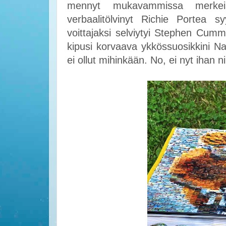
mennyt mukavammissa merkei
verbaalitölvinyt Richie Portea s
voittajaksi selviytyi Stephen Cummin
kipusi korvaava ykkössuosikkini N
ei ollut mihinkään. No, ei nyt ihan nii