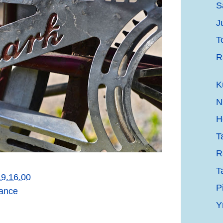
S
J
T
R
K
N
H
T
R
T
19.16.00
P
rance
Y