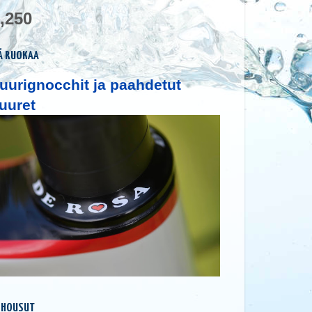
,250
Ä RUOKAA
uurignocchit ja paahdetut
uuret
 HOUSUT