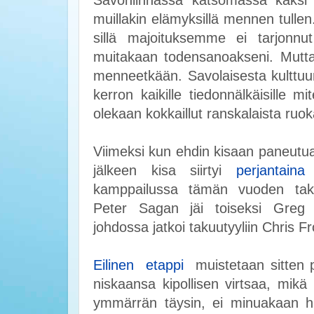
Savonlinnassa katsomassa kaksi
muillakin elämyksillä mennen tulle
sillä majoituksemme ei tarjonnut
muitakaan todensanoakseni. Mutt
menneetkään. Savolaisesta kulttu
kerron kaikille tiedonnälkäisille 
olekaan kokkaillut ranskalaista ruo
Viimeksi kun ehdin kisaan paneutua t
jälkeen kisa siirtyi
perjantaina
k
kamppailussa tämän vuoden takatu
Peter Sagan jäi toiseksi Greg v
johdossa jatkoi takuutyyliin Chris 
Eilinen etappi
muistetaan sitten p
niskaansa kipollisen virtsaa, mik
ymmärrän täysin, ei minuakaan huvi