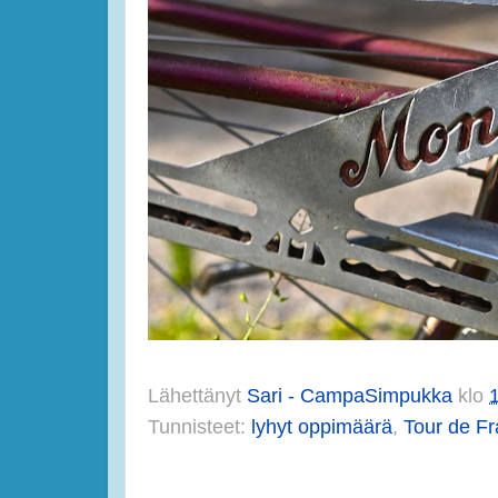
Lähettänyt
Sari - CampaSimpukka
klo
Tunnisteet:
lyhyt oppimäärä
,
Tour de F