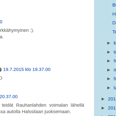
B
H
00
D
erkkähymyinen :).
T
a.
►
►
t
►
h
19.7.2015 klo 19.37.00
►
m
:D
►
h
►
 20.37.00
►
20
teidät Rauhanlahden voimalan lähellä
►
20
ssa autolla Halssilaan juoksemaan.