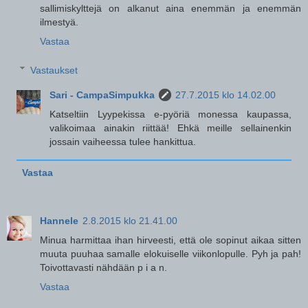
sallimiskylttejä on alkanut aina enemmän ja enemmän
ilmestyä.
Vastaa
Vastaukset
Sari - CampaSimpukka
27.7.2015 klo 14.02.00
Katseltiin Lyypekissa e-pyöriä monessa kaupassa,
valikoimaa ainakin riittää! Ehkä meille sellainenkin
jossain vaiheessa tulee hankittua.
Vastaa
Hannele
2.8.2015 klo 21.41.00
Minua harmittaa ihan hirveesti, että ole sopinut aikaa sitten
muuta puuhaa samalle elokuiselle viikonlopulle. Pyh ja pah!
Toivottavasti nähdään p i a n.
Vastaa