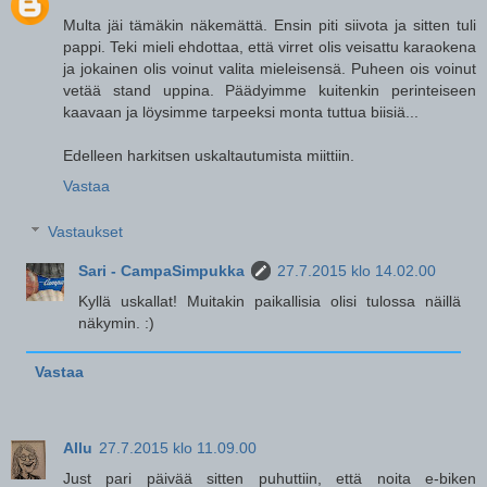
Multa jäi tämäkin näkemättä. Ensin piti siivota ja sitten tuli
pappi. Teki mieli ehdottaa, että virret olis veisattu karaokena
ja jokainen olis voinut valita mieleisensä. Puheen ois voinut
vetää stand uppina. Päädyimme kuitenkin perinteiseen
kaavaan ja löysimme tarpeeksi monta tuttua biisiä...
Edelleen harkitsen uskaltautumista miittiin.
Vastaa
Vastaukset
Sari - CampaSimpukka
27.7.2015 klo 14.02.00
Kyllä uskallat! Muitakin paikallisia olisi tulossa näillä
näkymin. :)
Vastaa
Allu
27.7.2015 klo 11.09.00
Just pari päivää sitten puhuttiin, että noita e-biken