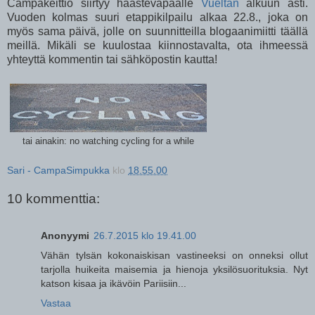
Campakeittiö siirtyy haastevapaalle
Vueltan
alkuun asti.
Vuoden kolmas suuri etappikilpailu alkaa 22.8., joka on
myös sama päivä, jolle on suunnitteilla blogaanimiitti täällä
meillä. Mikäli se kuulostaa kiinnostavalta, ota ihmeessä
yhteyttä kommentin tai sähköpostin kautta!
tai ainakin: no watching cycling for a while
Sari - CampaSimpukka
klo
18.55.00
10 kommenttia:
Anonyymi
26.7.2015 klo 19.41.00
Vähän tylsän kokonaiskisan vastineeksi on onneksi ollut
tarjolla huikeita maisemia ja hienoja yksilösuorituksia. Nyt
katson kisaa ja ikävöin Pariisiin...
Vastaa