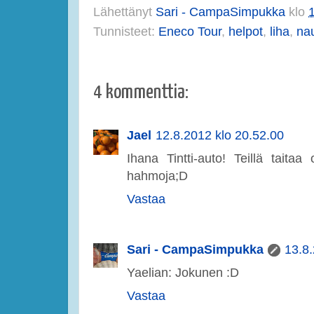
Lähettänyt
Sari - CampaSimpukka
klo
Tunnisteet:
Eneco Tour
,
helpot
,
liha
,
na
4 kommenttia:
Jael
12.8.2012 klo 20.52.00
Ihana Tintti-auto! Teillä taita
hahmoja;D
Vastaa
Sari - CampaSimpukka
13.8.
Yaelian: Jokunen :D
Vastaa