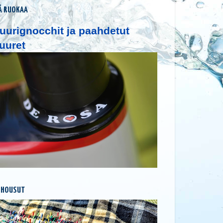
Ä RUOKAA
uurignocchit ja paahdetut
uuret
 HOUSUT