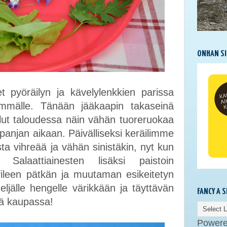
ONHAN SI
t pyöräilyn ja kävelylenkkien parissa
emmälle. Tänään jääkaapin takaseinä
ollut taloudessa näin vähän tuoreruokaa
anjan aikaan. Päivälliseksi keräilimme
sta vihreää ja vähän sinistäkin, nyt kun
alaattiainesten lisäksi paistoin
ileen pätkän ja muutaman esikeitetyn
ljälle hengelle värikkään ja täyttävän
FANCY A 
ä kaupassa!
Power