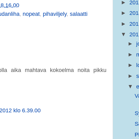
►
20
18.16.00
►
20
udanliha
,
nopeat
,
pihaviljely
,
salaatti
►
20
▼
20
►
j
►
m
►
l
a olla aika mahtava kokoelma noita pikku
►
s
▼
e
V
2012 klo 6.39.00
S
S
P