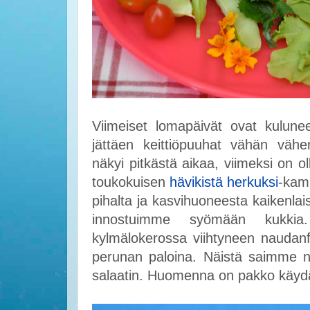
Viimeiset lomapäivät ovat kulunee
jättäen keittiöpuuhat vähän väh
näkyi pitkästä aikaa, viimeksi on 
toukokuisen
hävikistä herkuksi
-kamp
pihalta ja kasvihuoneesta kaikenlai
innostuimme syömään kukkia. S
kylmälokerossa viihtyneen naudanf
perunan paloina. Näistä saimme ne
salaatin. Huomenna on pakko käyd