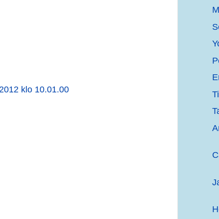
M
S
Y
P
E
2012 klo 10.01.00
T
T
A
C
J
H