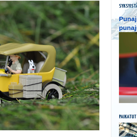
SYKSYIST
Punaj
punaj
PAIKATUT