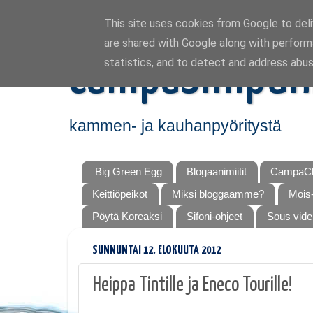
This site uses cookies from Google to deliv
are shared with Google along with perform
CampaSimpuk
statistics, and to detect and address abus
kammen- ja kauhanpyöritystä
Big Green Egg
Blogaanimiitit
CampaCh
Keittiöpeikot
Miksi bloggaamme?
Mōis-
Pöytä Koreaksi
Sifoni-ohjeet
Sous vide
SUNNUNTAI 12. ELOKUUTA 2012
Heippa Tintille ja Eneco Tourille!