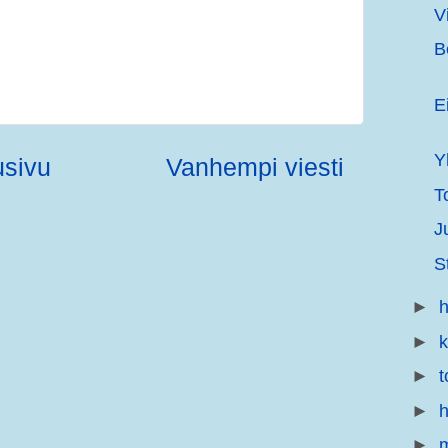
Vi
B
E
Y
usivu
Vanhempi viesti
T
J
S
►
h
►
►
t
►
h
►
m