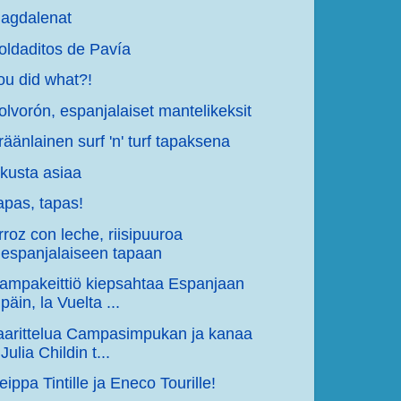
agdalenat
oldaditos de Pavía
ou did what?!
olvorón, espanjalaiset mantelikeksit
räänlainen surf 'n' turf tapaksena
ikusta asiaa
apas, tapas!
rroz con leche, riisipuuroa
espanjalaiseen tapaan
ampakeittiö kiepsahtaa Espanjaan
päin, la Vuelta ...
aarittelua Campasimpukan ja kanaa
Julia Childin t...
eippa Tintille ja Eneco Tourille!