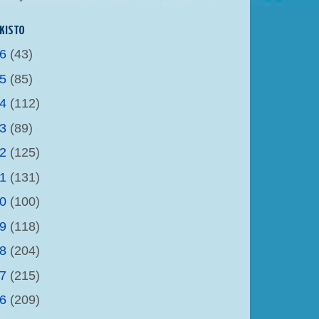
KISTO
26
(43)
25
(85)
24
(112)
23
(89)
22
(125)
21
(131)
20
(100)
19
(118)
18
(204)
17
(215)
16
(209)