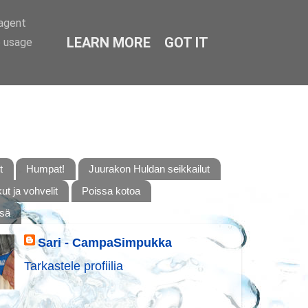
-agent
LEARN MORE
GOT IT
e usage
t
Humpat!
Juurakon Huldan seikkailut
t ja vohvelit
Poissa kotoa
ssä
Sari - CampaSimpukka
Tarkastele profiilia