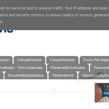
er its services and to analyze traffic. Your IP address and user
ance and security metrics to ensure quality of service, generat
ka
e.
urrot
CampaKimarat
CampaSanasto
Crock Pot-ohjee
hulluutta – Viron kartanoita
Painekattila-kokkailua
Pannukaku
#suurikeittokirjahaaste
Tähdenlennot
Valmiissa pöydi