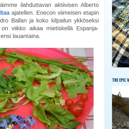
näimme ilahduttavan aktiivisen Alberto
ltaa
ajatellen. Enecon viimeisen etapin
ndro Ballan ja koko kilpailun ykköseksi
n viikko aikaa mietiskellä Espanja-
 ensi lauantaina.
THE EPIC 