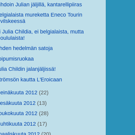
hdoin Julian jäljillä, kantarellipiiras
elgialaista mureketta Eneco Tourin
vilskeessä
i Julia Childia, ei belgialaista, mutta
oululaista!
hden hedelmän satoja
oipumisruokaa
ulia Childin jalanjäljissä!
trömsön kautta L'Eroicaan
einäkuuta 2012
(22)
kesäkuuta 2012
(13)
oukokuuta 2012
(28)
uhtikuuta 2012
(17)
aaliskuuta 2012
(20)