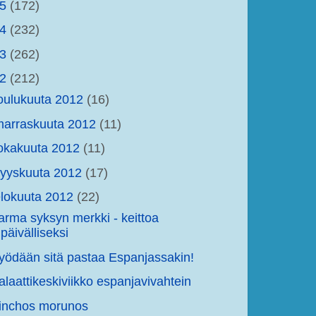
15
(172)
14
(232)
13
(262)
12
(212)
oulukuuta 2012
(16)
arraskuuta 2012
(11)
okakuuta 2012
(11)
yyskuuta 2012
(17)
lokuuta 2012
(22)
arma syksyn merkki - keittoa
päivälliseksi
yödään sitä pastaa Espanjassakin!
alaattikeskiviikko espanjavivahtein
inchos morunos