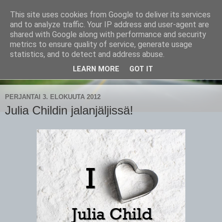
This site uses cookies from Google to deliver its services
CampaSimpukka
and to analyze traffic. Your IP address and user-agent are
shared with Google along with performance and security
metrics to ensure quality of service, generate usage
kammen- ja kauhanpyöritystä
statistics, and to detect and address abuse.
LEARN MORE
GOT IT
▼
PERJANTAI 3. ELOKUUTA 2012
Julia Childin jalanjäljissä!