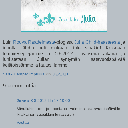
Luin
Rouva Raadelmasta
-blogista
Julia Child-haasteesta
ja
innolla lähdin heti mukaan, tule sinäkin! Kokataan
lempireseptejämme 5.-15.8.2012 välisenä aikana ja
juhlistetaan Julian syntymän satavuotispäivää
keittiöissämme ja lautasillamme!
Sari - CampaSimpukka
klo
16.21.00
9 kommenttia:
Jonna
3.8.2012 klo 17.10.00
Minullakin on jo postaus valmiina satavuotispäivälle -
ikiaikainen suosikkini luvassa ;-)
Vastaa