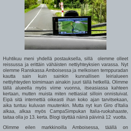
Huhtikuu meni yhdellä postauksella, sillä olemme olleet
reissussa ja erittäin vähäisten nettiyhteyksien varassa. Nyt
olemme Ranskassa Amboisessa ja melkoisen temppuradan
kautta sain kuin sainkin kunnallisen leirialueen
nettiyhteyden toimimaan ainakin juuri tällä hetkellä. Olimme
tällä alueella myös viime vuonna, itseasiassa kahteen
kertaan, mutten muista miten nettiasiat silloin onnistuivat.
Eipä sitä internettiä oikeasti ihan koko ajan tarvitsekaan,
aika tuntuu kuluvan muutenkin. Mutta nyt kun Giro d'Italia
alkaa, alkaa myös CampaSimpukan Italia-ruokahaaste,
taitaa olla jo 13. kerta. Blogi täyttää näinä päivinä 12 vuotta.
Olimme eilen markkinoilla Amboisessa, täällä on