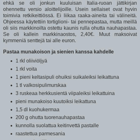
ehkä se oli jonkun kuuluisan Italia-ruoan jättikirjan
ohennettu versio aloittelijoille. Usein sellaiset ovat hyvin
toimivia retkikeittiössä. Ei liikaa raaka-aineita tai välineitä.
Ohjeessa käytettiin tortiglioni- tai pennepastaa, mutta meillä
oli siis markkinoilta ostettu kaunis rulla ohutta nauhapastaa.
Se oli kallein markkinaostos, 2,40€. Muut maksoivat
kymmeniä senttejä tai alle euron.
Pastaa munakoison ja sienien kanssa kahdelle
1 rkl oliiviöljyä
1 rkl voita
1 pieni keltasipuli ohuiksi suikaleiksi leikattuna
1 tl valkosipulimurskaa
3 ruskeaa herkkusientä viipaleiksi leikattuina
pieni munakoiso kuutoiksi leikattuna
1,5 dl kuohukermaa
200 g ohutta tuorenauhapastaa
kunnolla suolattua keitinvettä pastalle
raastettua parmesania