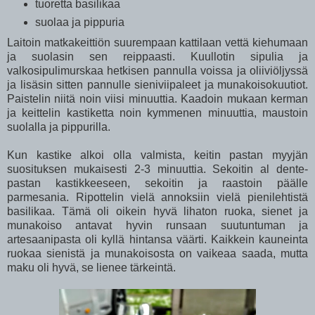
tuoretta basilikaa
suolaa ja pippuria
Laitoin matkakeittiön suurempaan kattilaan vettä kiehumaan
ja suolasin sen reippaasti. Kuullotin sipulia ja
valkosipulimurskaa hetkisen pannulla voissa ja oliiviöljyssä
ja lisäsin sitten pannulle sieniviipaleet ja munakoisokuutiot.
Paistelin niitä noin viisi minuuttia. Kaadoin mukaan kerman
ja keittelin kastiketta noin kymmenen minuuttia, maustoin
suolalla ja pippurilla.
Kun kastike alkoi olla valmista, keitin pastan myyjän
suosituksen mukaisesti 2-3 minuuttia. Sekoitin al dente-
pastan kastikkeeseen, sekoitin ja raastoin päälle
parmesania. Ripottelin vielä annoksiin vielä pienilehtistä
basilikaa. Tämä oli oikein hyvä lihaton ruoka, sienet ja
munakoiso antavat hyvin runsaan suutuntuman ja
artesaanipasta oli kyllä hintansa väärti. Kaikkein kauneinta
ruokaa sienistä ja munakoisosta on vaikeaa saada, mutta
maku oli hyvä, se lienee tärkeintä.