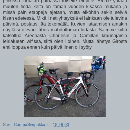
pinkissä johtajan paidassa toiselle etepille. Emme yhtään
muuten tiedä keitä on tämän vuoden kisassa mukana ja
missä päin etappeja ajetaan, mutta eiköhän sekin selviä
kisan edetessä. Mikäli nettiyhteyksiä ei lainkaan ole tulevina
päivinä, postaus jää tekemättä. Kuvien lataamisen ainakin
näyttäisi olevan lähes mahdottoman hidasta. Saimme kyllä
katsottua Areenasta Charlesin ja Camillan kruunajaisia
leirialueen wifissä, siitä olen iloinen. Mutta lähetys Girosta
ehti loppua ennen kuin päivällinen oli syöty.
Sari - CampaSimpukka
klo
18.46.00