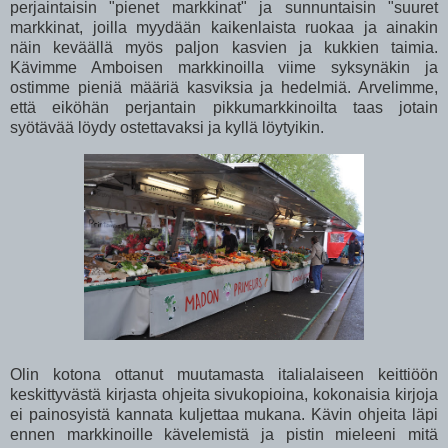
perjaintaisin "pienet markkinat" ja sunnuntaisin "suuret
markkinat, joilla myydään kaikenlaista ruokaa ja ainakin
näin keväällä myös paljon kasvien ja kukkien taimia.
Kävimme Amboisen markkinoilla viime syksynäkin ja
ostimme pieniä määriä kasviksia ja hedelmiä. Arvelimme,
että eiköhän perjantain pikkumarkkinoilta taas jotain
syötävää löydy ostettavaksi ja kyllä löytyikin.
Olin kotona ottanut muutamasta italialaiseen keittiöön
keskittyvästä kirjasta ohjeita sivukopioina, kokonaisia kirjoja
ei painosyistä kannata kuljettaa mukana. Kävin ohjeita läpi
ennen markkinoille kävelemistä ja pistin mieleeni mitä